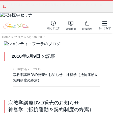
かつて愛されていた人気商品が復活！夏場に活躍するジェルクリーム「アク
アサーキュレーション」💖🏖️ 8月末までの購入でポイント還元も✨
もっと探す
初めての方
講演映像
取扱商品
Home
»
ブログ
»
5月 9th, 2016
2016年5月9日
の記事
2016年5月9日 23:15
宗教学講座DVD発売のお知らせ 神智学（抵抗運動＆
契約制度の終焉）
宗教学講座DVD発売のお知らせ
神智学（抵抗運動＆契約制度の終焉）