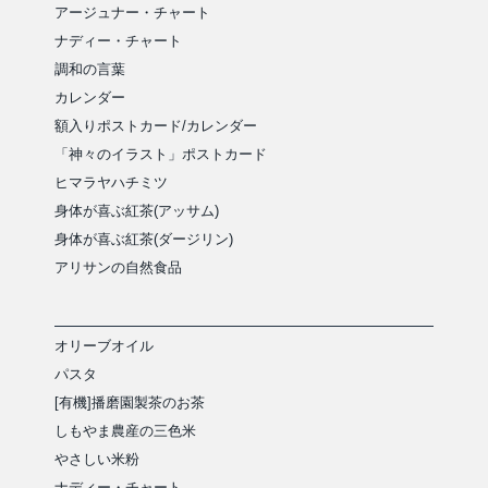
アージュナー・チャート
ナディー・チャート
調和の言葉
カレンダー
額入りポストカード/カレンダー
「神々のイラスト」ポストカード
ヒマラヤハチミツ
身体が喜ぶ紅茶(アッサム)
身体が喜ぶ紅茶(ダージリン)
アリサンの自然食品
オリーブオイル
パスタ
[有機]播磨園製茶のお茶
しもやま農産の三色米
やさしい米粉
ナディー・チャート