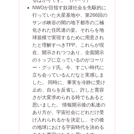
るばかりです。
（パーリ）
NWOが目指す奴隷社会を先駆的に
行っていた火星基地や、第266回の
サンポ峡谷の闇の地下都市の二極
化された住民達の姿。それらを地
球規模で実現するために用意され
たと理解すべきTPP。これらが現
在、開示されつつあり、全面開示
のトップに立っているのがコーリ
ー・グッド氏。今、すごい時代に
立ち会っているんだなと実感しま
した。 同時に、事実を冷静に受け
止め、自らを反省し、許しと寛容
さが大変求められる時でもあると
思いました。 情報開示後の私達の
あり方が、宇宙社会にどれだけ受
け入れられるかを決定し、その後
の地球における宇宙時代を決める