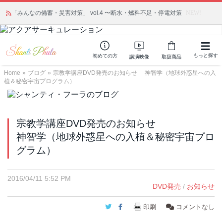
「みんなの備蓄・災害対策」 vol.4 〜断水・燃料不足・停電対策
NEW!
もっと探す
初めての方
講演映像
取扱商品
Home
»
ブログ
»
宗教学講座DVD発売のお知らせ 神智学（地球外惑星への入
植＆秘密宇宙プログラム）
宗教学講座DVD発売のお知らせ
神智学（地球外惑星への入植＆秘密宇宙プロ
グラム）
2016/04/11 5:52 PM
DVD発売
/
お知らせ
Twitter
Facebook
印刷
コメントなし