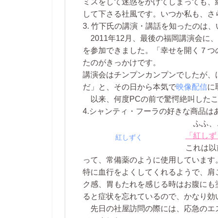
ミスをして迷惑をかけてしまっても、
して下さる社風です。いつか私も、さ
3. 竹下氏の講演・講話を知ったのは
2011年12月、最後の福岡講演会に
、
を
参加できました。「幸せを開く７つ
たのがきっかけです。
講演会はチンプンカンプンでしたが、
だ」と、その日から本気で
映像配信
に
以来、何度PCの前で驚愕絶叫したこ
4.シャンティ・フーラの好きな商品は
ふふ、
「紅しず
紅しずく
これは以
って、常備薬のように使用しています
特に血行をよくしてくれるようで、肩
ク感、胃もたれを感じる時はお腹にも
ると症状を忘れているので、かなり効
先日の社屋訪問の際には、応急のエ