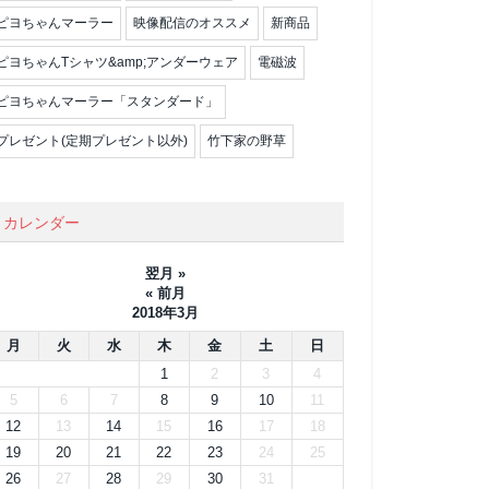
ピヨちゃんマーラー
映像配信のオススメ
新商品
ピヨちゃんTシャツ&amp;アンダーウェア
電磁波
ピヨちゃんマーラー「スタンダード」
プレゼント(定期プレゼント以外)
竹下家の野草
カレンダー
翌月 »
« 前月
2018年3月
月
火
水
木
金
土
日
1
2
3
4
5
6
7
8
9
10
11
12
13
14
15
16
17
18
19
20
21
22
23
24
25
26
27
28
29
30
31