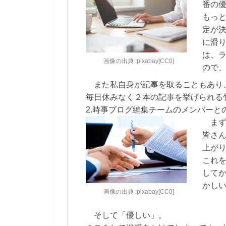
番の
もっ
定が
に滑
は、
画像の出典 :pixabay[CC0]
ので
また私自身が記事を取ることもあり
毎日休みなく２本の記事を挙げられる
2.時事ブログ編集チームのメンバーと
ま
皆さ
上が
これ
して
かし
画像の出典 :pixabay[CC0]
そして「優しい」。