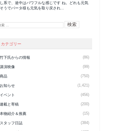
し系で、途中はパワフルな感じです ね。どれも元気
そうでパータ様も元気を取り戻され...
カテゴリー
(86)
竹下氏からの情報
(99)
講演映像
(750)
商品
(1,421)
お知らせ
(456)
イベント
(200)
連載と寄稿
(15)
本物紹介＆推薦
(384)
スタッフ日誌