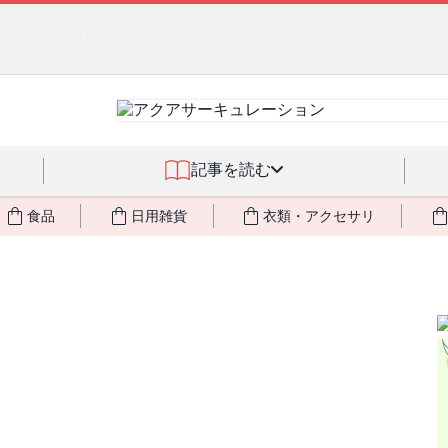
るジェルクリーム「アクアサーキュレーション」💖🏖️ 8月末までの
記事を読む
食品
日用雑貨
衣類・アクセサリ