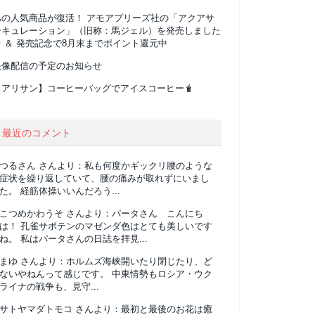
あの人気商品が復活！ アモアプリーズ社の「アクアサ
ーキュレーション」（旧称：馬ジェル）を発売しました
 ＆ 発売記念で8月末までポイント還元中
映像配信の予定のお知らせ
【アリサン】コーヒーバッグでアイスコーヒー🧋
最近のコメント
つるさん
さんより：
私も何度かギックリ腰のような
症状を繰り返していて、腰の痛みが取れずにいまし
た。 経筋体操いいんだろう...
こつめかわうそ
さんより：
パータさん こんにち
は！ 孔雀サボテンのマゼンダ色はとても美しいです
ね。 私はパータさんの日誌を拝見...
まゆ
さんより：
ホルムズ海峡開いたり閉じたり、ど
ないやねんって感じです。 中東情勢もロシア・ウク
ライナの戦争も、見守...
サトヤマダトモコ
さんより：
最初と最後のお花は癒