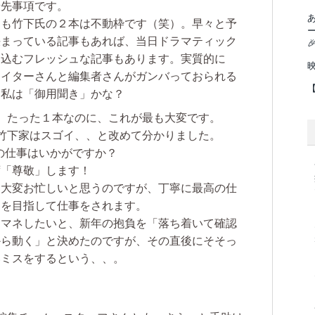
優先事項です。
とも竹下氏の２本は不動枠です（笑）。
早々と予
決まっている記事もあれば、当日ドラマティック

り込むフレッシュな記事もあります。
実質的に
ライターさんと編集者さんがガンバっておられる
、私は「御用聞き」かな？
、たった１本なのに、これが最も大変です。
竹下家はスゴイ、、と改めて分かりました。
の仕事はいかがですか？
ず「尊敬」します！
ん大変お忙しいと思うのですが、丁寧に最高の仕
りを目指して仕事をされます。
をマネしたいと、新年の抱負を「落ち着いて確認
から動く」と決めたのですが、その直後にそそっ
いミスをするという、、。