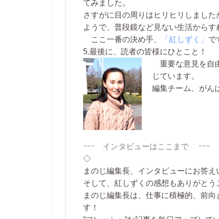
てみました。
さすがに目の周りはヒリヒリしました
ようで、普段鏡など見ない生活からす
ここ一番の決め手、
「紅しずく」
で
5.最後に、読者の皆様にひとこと！
重要な意見を自由
じています。
編集チーム、がん
ｰｰｰ インタビューはここまで ｰｰｰ
◇
まのじ編集長、インタビューにお答え
そして、紅しずくの感想もありがとう
まのじ編集長は、仕事に積極的、前向
す！