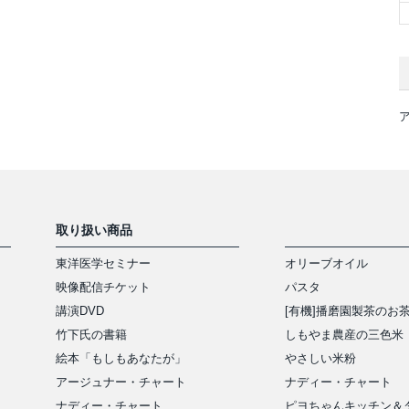
取り扱い商品
東洋医学セミナー
オリーブオイル
映像配信チケット
パスタ
講演DVD
[有機]播磨園製茶のお
竹下氏の書籍
しもやま農産の三色米
絵本「もしもあなたが」
やさしい米粉
アージュナー・チャート
ナディー・チャート
ナディー・チャート
ピヨちゃんキッチン＆