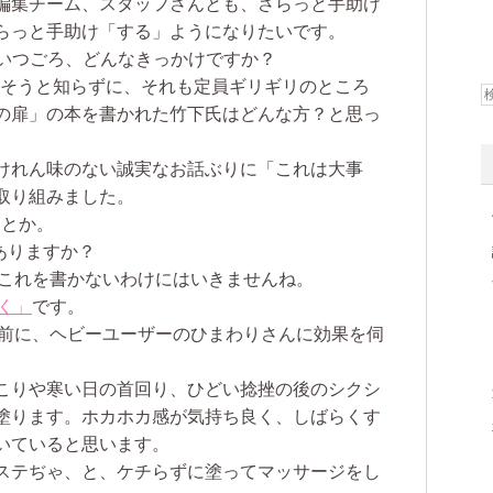
編集チーム、スタッフさんとも、さらっと手助け
らっと手助け「する」ようになりたいです。
、いつごろ、どんなきっかけですか？
そうと知らずに、それも定員ギリギリのところ
の扉」の本を書かれた竹下氏はどんな方？と思っ
けれん味のない誠実なお話ぶりに「これは大事
取り組みました。
とか。
ありますか？
これを書かないわけにはいきませんね。
く」
です。
前に、ヘビーユーザーのひまわりさんに効果を伺
。
こりや寒い日の首回り、ひどい捻挫の後のシクシ
塗ります。
ホカホカ感が気持ち良く、しばらくす
いていると思います。
ステぢゃ、と、ケチらずに塗ってマッサージをし