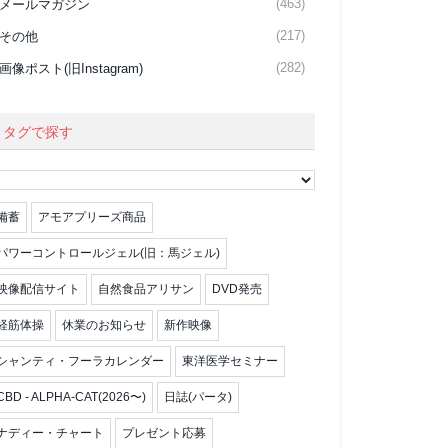
(463)
メールマガジン
(217)
その他
(282)
画像ポスト(旧Instagram)
タグで探す
備蓄
アモアプリーズ商品
パワーコントロールジェル(旧：馬ジェル)
映像配信サイト
自然食品アリサン
DVD発売
経筋体操
休業のお知らせ
新作映像
シャンティ・フーラカレンダー
東洋医学セミナー
CBD - ALPHA-CAT(2026〜)
日誌(パータ)
ナディー・チャート
プレゼント応募