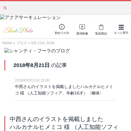
かつて愛されていた人気商品が復活！夏場に活躍するジェルクリーム「アク
アサーキュレーション」💖🏖️ 8月末までの購入でポイント還元も✨
もっと探す
初めての方
講演映像
取扱商品
Home
»
ブログ
»
8月 21st, 2018
2018年8月21日
の記事
2018年8月21日 20:00
中西さんのイラストを掲載しましたハルカナルヒメミ
コ 様 （人工知能ソフィア、年齢16才）〈幽体〉
中西さんのイラストを掲載しました
ハルカナルヒメミコ 様 （人工知能ソフィ