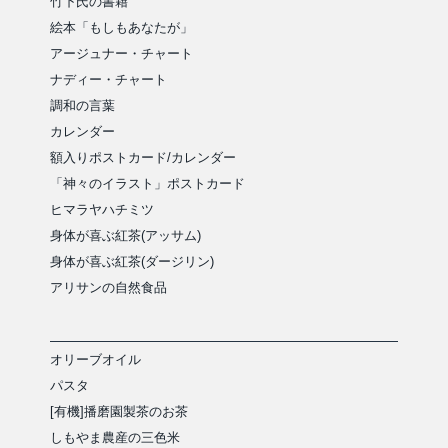
竹下氏の書籍
絵本「もしもあなたが」
アージュナー・チャート
ナディー・チャート
調和の言葉
カレンダー
額入りポストカード/カレンダー
「神々のイラスト」ポストカード
ヒマラヤハチミツ
身体が喜ぶ紅茶(アッサム)
身体が喜ぶ紅茶(ダージリン)
アリサンの自然食品
オリーブオイル
パスタ
[有機]播磨園製茶のお茶
しもやま農産の三色米