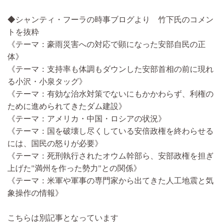
◆シャンティ・フーラの時事ブログより 竹下氏のコメン
トを抜粋
《テーマ：豪雨災害への対応で顕になった安部自民の正
体》
《テーマ：支持率も体調もダウンした安部首相の前に現れ
る小沢・小泉タッグ》
《テーマ：有効な治水対策でないにもかかわらず、利権の
ために進められてきたダム建設》
《テーマ：アメリカ・中国・ロシアの状況》
《テーマ：国を破壊し尽くしている安倍政権を終わらせる
には、国民の怒りが必要》
《テーマ：死刑執行されたオウム幹部ら、安部政権を担ぎ
上げた"満州を作った勢力"との関係》
《テーマ：米軍や軍事の専門家から出てきた人工地震と気
象操作の情報》
こちらは別記事となっています