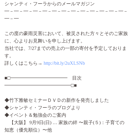
シャンティ・フーラからのメールマガジン
━－━－━－━－━－━－━－━－━－━－━－━－━－
━－━
この度の豪雨災害において、被災された方々とそのご家族
に、心よりお見舞いを申し上げます。
当社では、7/27までの売上の一部の寄付を予定しておりま
す。
詳しくはこちら→
http://bit.ly/2uXLSNb
■□━━━━━━━━━━━━ 目次
━━━━━━━━━━━━━━□■
◆竹下雅敏セミナーＤＶＤの新作を発売しました
◆シャンティ・フーラのブログより
◆イベント＆勉強会のご案内
【大阪】 9月9日(日) … 家族の絆 〜親子(５)：子育ての
知恵（優先順位）〜他