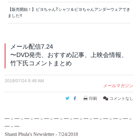
【販売開始！】ピヨちゃんTシャツ＆ピヨちゃんアンダーウェアでき
ました!!
メール配信7.24
〜DVD発売、おすすめ記事、上映会情報、
竹下氏コメントまとめ
2018/07/24 8:48 AM
メールマガジン
Twitter
Facebook
印刷
コメントなし
━－━－━－━－━－━－━－━－━－━－━－━－━－
━－━
Shanti Phula's Newsletter - 7/24/2018