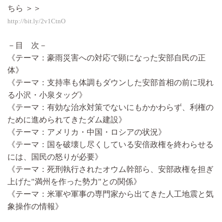
ちら ＞＞
http://bit.ly/2v1CtnO
－目 次－
《テーマ：豪雨災害への対応で顕になった安部自民の正
体》
《テーマ：支持率も体調もダウンした安部首相の前に現れ
る小沢・小泉タッグ》
《テーマ：有効な治水対策でないにもかかわらず、利権の
ために進められてきたダム建設》
《テーマ：アメリカ・中国・ロシアの状況》
《テーマ：国を破壊し尽くしている安倍政権を終わらせる
には、国民の怒りが必要》
《テーマ：死刑執行されたオウム幹部ら、安部政権を担ぎ
上げた"満州を作った勢力"との関係》
《テーマ：米軍や軍事の専門家から出てきた人工地震と気
象操作の情報》