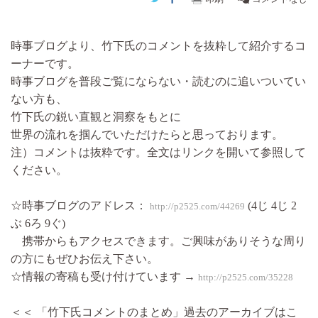
時事ブログより、竹下氏のコメントを抜粋して紹介するコ
ーナーです。
時事ブログを普段ご覧にならない・読むのに追いついてい
ない方も、
竹下氏の鋭い直観と洞察をもとに
世界の流れを掴んでいただけたらと思っております。
注）コメントは抜粋です。全文はリンクを開いて参照して
ください。
☆時事ブログのアドレス：
(4じ 4じ 2
http://p2525.com/44269
ぶ 6ろ 9ぐ)
携帯からもアクセスできます。ご興味がありそうな周り
の方にもぜひお伝え下さい。
☆情報の寄稿も受け付けています →
http://p2525.com/35228
＜＜ 「竹下氏コメントのまとめ」過去のアーカイブはこ