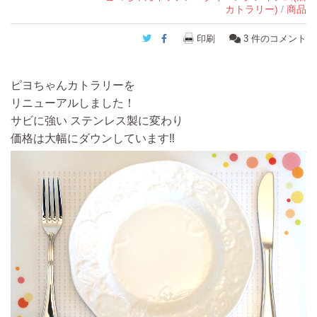
カトラリー)
/
商品
Twitter
Facebook
印刷
3
件のコメント
ピヨちゃんカトラリーを
リニューアルしました！
サビに強い ステンレス製に変わり
価格は大幅にダウンしています‼︎