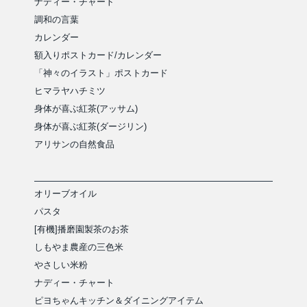
ナディー・チャート
調和の言葉
カレンダー
額入りポストカード/カレンダー
「神々のイラスト」ポストカード
ヒマラヤハチミツ
身体が喜ぶ紅茶(アッサム)
身体が喜ぶ紅茶(ダージリン)
アリサンの自然食品
オリーブオイル
パスタ
[有機]播磨園製茶のお茶
しもやま農産の三色米
やさしい米粉
ナディー・チャート
ピヨちゃんキッチン＆ダイニングアイテム