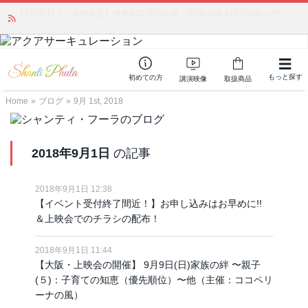
かつて愛されていた人気商品が復活！夏場に活躍するジェルクリーム「アク
アサーキュレーション」💖🏖️ 8月末までの購入でポイント還元も✨
もっと探す
初めての方
講演映像
取扱商品
Home
»
ブログ
»
9月 1st, 2018
2018年9月1日
の記事
2018年9月1日 12:38
【イベント受付終了間近！】お申し込みはお早めに!!
＆上映会でのチラシの配布！
2018年9月1日 11:44
【大阪・上映会の開催】 9月9日(日)家族の絆 〜親子
(５)：子育ての知恵（優先順位）〜他（主催：ココペリ
ーナの風）