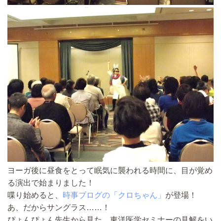
ヨーガ後に昼食をとって眠気に襲われる時間に、目が覚め
る演出で始まりました！
喋り始めると、
時事ブログの「クロちゃん」
が登場！
あ、だからサングラス……！
ぴょんぴょん先生から見た、東洋医学セミナーの見解をい