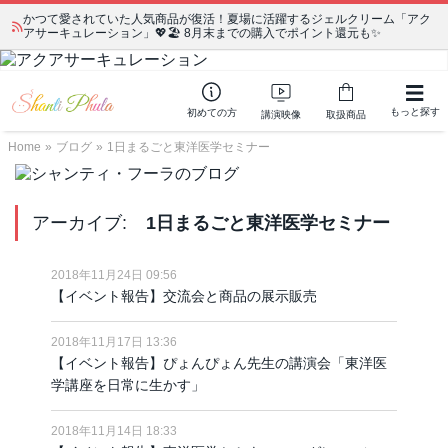
かつて愛されていた人気商品が復活！夏場に活躍するジェルクリーム「アク
宗教学講座 中級コース 第139回 明治以降の日本の闇３ 〜日本の黒幕た
アサーキュレーション」💖🏖️ 8月末までの購入でポイント還元も✨
ちの出自／在日が入り込むヤクザ／朝鮮進駐軍から始まったパチンコ利権
もっと探す
初めての方
講演映像
取扱商品
Home
»
ブログ
»
1日まるごと東洋医学セミナー
アーカイブ:
1日まるごと東洋医学セミナー
2018年11月24日 09:56
【イベント報告】交流会と商品の展示販売
2018年11月17日 13:36
【イベント報告】ぴょんぴょん先生の講演会「東洋医
学講座を日常に生かす」
2018年11月14日 18:33