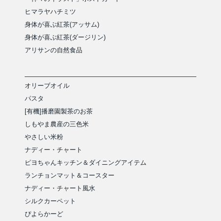
ヒマラヤハチミツ
身体が喜ぶ紅茶(アッサム)
身体が喜ぶ紅茶(ダージリン)
アリサンの自然食品
オリーブオイル
パスタ
[有機]播磨園製茶のお茶
しもやま農産の三色米
やさしい米粉
ナディー・チャート
ピヨちゃんキッチン＆ダイニングアイテム
ランチョンマット＆コースター
ナディー・チャート風水
シルクカーペット
ぴよらかーど