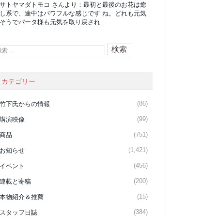
サトヤマダトモコ
さんより：
最初と最後のお花は癒
し系で、途中はパワフルな感じです ね。どれも元気
そうでパータ様も元気を取り戻され...
カテゴリー
(86)
竹下氏からの情報
(99)
講演映像
(751)
商品
(1,421)
お知らせ
(456)
イベント
(200)
連載と寄稿
(15)
本物紹介＆推薦
(384)
スタッフ日誌