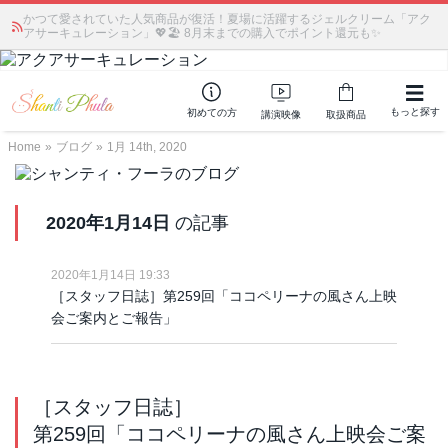
かつて愛されていた人気商品が復活！夏場に活躍するジェルクリーム「アク
アサーキュレーション」💖🏖️ 8月末までの購入でポイント還元も✨
もっと探す
初めての方
講演映像
取扱商品
Home
»
ブログ
»
1月 14th, 2020
2020年1月14日
の記事
2020年1月14日 19:33
［スタッフ日誌］第259回「ココペリーナの風さん上映
会ご案内とご報告」
［スタッフ日誌］
第259回「ココペリーナの風さん上映会ご案