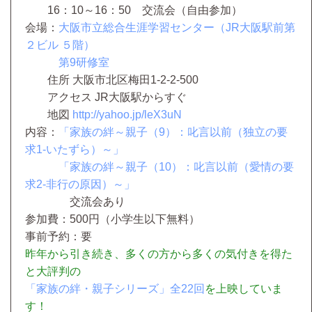
16：10～16：50 交流会（自由参加）
会場：
大阪市立総合生涯学習センター（JR大阪駅前第
２ビル ５階）
第9研修室
住所 大阪市北区梅田1-2-2-500
アクセス JR大阪駅からすぐ
地図
http://yahoo.jp/leX3uN
内容：
「家族の絆～親子（9）：
叱言以前（独立の要
求1-いたずら）～」
「家族の絆～親子（10）：
叱言以前（愛情の要
求2-非行の原因）～」
交流会あり
参加費：500円（小学生以下無料）
事前予約：要
昨年から引き続き、多くの方から多くの気付きを得た
と大評判の
「家族の絆・親子シリーズ」全22回
を上映していま
す！