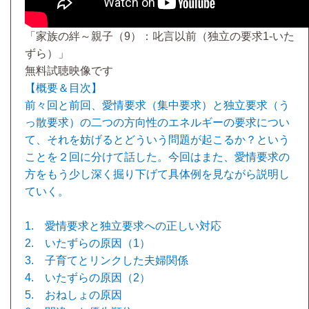
「家族の絆～親子（9）：叱言以前（独立の要求1-いた
ずら）」
無料試聴映像です
【概要＆目次】
前々回と前回、愛情要求（集中要求）と独立要求（う
っ散要求）の二つの方向性のエネルギーの要求につい
て、それを妨げるとどういう問題が起こるか？という
ことを２回に分けて話した。今回はまた、愛情要求の
方をもう少し深く掘り下げて具体例を見ながら説明し
ていく。
1. 愛情要求と独立要求への正しい対応
2. いたずらの原因（1）
3. 子育てとリンクした夫婦関係
4. いたずらの原因（2）
5. おねしょの原因