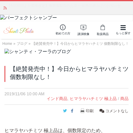
かつて愛されていた人気商品が復活！夏場に活躍するジェルクリーム「アク
アサーキュレーション」💖🏖️ 8月末までの購入でポイント還元も✨
もっと探す
初めての方
講演映像
取扱商品
Home
»
ブログ
»
【絶賛発売中！】今日からヒマラヤハチミツ 個数制限なし！
【絶賛発売中！】今日からヒマラヤハチミツ
個数制限なし！
2019/11/06 10:00 AM
インド商品
,
ヒマラヤハチミツ 極上品
/
商品
Twitter
Facebook
印刷
コメントなし
ヒマラヤハチミツ 極上品は、個数限定のため、