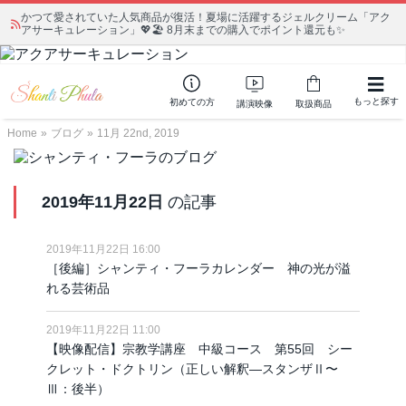
かつて愛されていた人気商品が復活！夏場に活躍するジェルクリーム「アク
アサーキュレーション」💖🏖️ 8月末までの購入でポイント還元も✨
もっと探す
初めての方
講演映像
取扱商品
Home
»
ブログ
»
11月 22nd, 2019
2019年11月22日
の記事
2019年11月22日 16:00
［後編］シャンティ・フーラカレンダー 神の光が溢
れる芸術品
2019年11月22日 11:00
【映像配信】宗教学講座 中級コース 第55回 シー
クレット・ドクトリン（正しい解釈―スタンザⅡ〜
Ⅲ：後半）