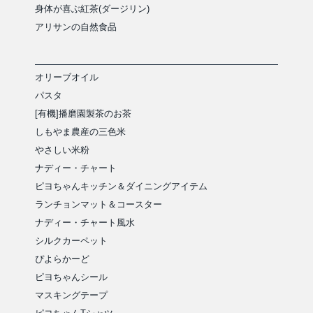
身体が喜ぶ紅茶(ダージリン)
アリサンの自然食品
オリーブオイル
パスタ
[有機]播磨園製茶のお茶
しもやま農産の三色米
やさしい米粉
ナディー・チャート
ピヨちゃんキッチン＆ダイニングアイテム
ランチョンマット＆コースター
ナディー・チャート風水
シルクカーペット
ぴよらかーど
ピヨちゃんシール
マスキングテープ