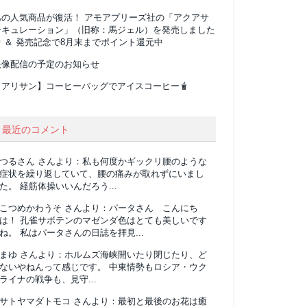
あの人気商品が復活！ アモアプリーズ社の「アクアサ
ーキュレーション」（旧称：馬ジェル）を発売しました
 ＆ 発売記念で8月末までポイント還元中
映像配信の予定のお知らせ
【アリサン】コーヒーバッグでアイスコーヒー🧋
最近のコメント
つるさん
さんより：
私も何度かギックリ腰のような
症状を繰り返していて、腰の痛みが取れずにいまし
た。 経筋体操いいんだろう...
こつめかわうそ
さんより：
パータさん こんにち
は！ 孔雀サボテンのマゼンダ色はとても美しいです
ね。 私はパータさんの日誌を拝見...
まゆ
さんより：
ホルムズ海峡開いたり閉じたり、ど
ないやねんって感じです。 中東情勢もロシア・ウク
ライナの戦争も、見守...
サトヤマダトモコ
さんより：
最初と最後のお花は癒