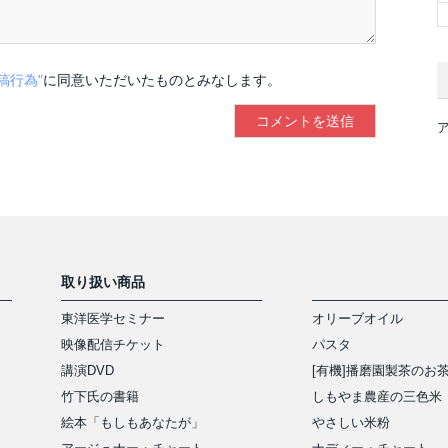
稿行為"
に同意いただいたものとみなします。
取り扱い商品
東洋医学セミナー
オリーブオイル
映像配信チケット
パスタ
講演DVD
[有機]播磨園製茶のお
竹下氏の書籍
しもやま農産の三色米
絵本「もしもあなたが」
やさしい米粉