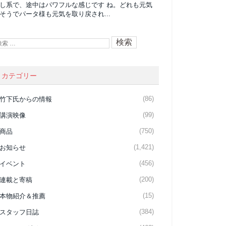
し系で、途中はパワフルな感じです ね。どれも元気
そうでパータ様も元気を取り戻され...
カテゴリー
(86)
竹下氏からの情報
(99)
講演映像
(750)
商品
(1,421)
お知らせ
(456)
イベント
(200)
連載と寄稿
(15)
本物紹介＆推薦
(384)
スタッフ日誌