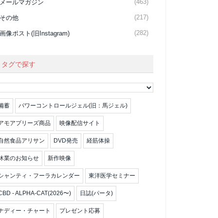
(463)
メールマガジン
(217)
その他
(282)
画像ポスト(旧Instagram)
タグで探す
備蓄
パワーコントロールジェル(旧：馬ジェル)
アモアプリーズ商品
映像配信サイト
自然食品アリサン
DVD発売
経筋体操
休業のお知らせ
新作映像
シャンティ・フーラカレンダー
東洋医学セミナー
CBD - ALPHA-CAT(2026〜)
日誌(パータ)
ナディー・チャート
プレゼント応募