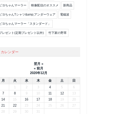
ピヨちゃんマーラー
映像配信のオススメ
新商品
ピヨちゃんTシャツ&amp;アンダーウェア
電磁波
ピヨちゃんマーラー「スタンダード」
プレゼント(定期プレゼント以外)
竹下家の野草
カレンダー
翌月 »
« 前月
2020年12月
月
火
水
木
金
土
日
1
2
3
4
5
6
7
8
9
10
11
12
13
14
15
16
17
18
19
20
21
22
23
24
25
26
27
28
29
30
31