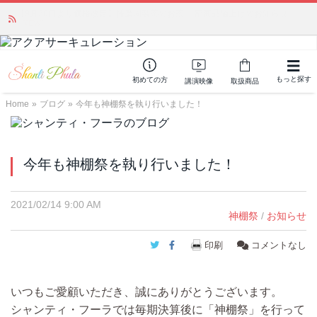
「みんなの備蓄・災害対策」 vol.4 〜断水・燃料不足・停電対策
NEW!
もっと探す
初めての方
講演映像
取扱商品
Home
»
ブログ
»
今年も神棚祭を執り行いました！
今年も神棚祭を執り行いました！
2021/02/14 9:00 AM
神棚祭
/
お知らせ
Twitter
Facebook
印刷
コメントなし
いつもご愛顧いただき、誠にありがとうございます。
シャンティ・フーラでは毎期決算後に「神棚祭」を行って