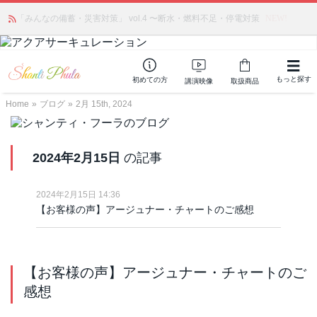
かつて愛されていた人気商品が復活！夏場に活躍するジェルクリーム「アク
「みんなの備蓄・災害対策」 vol.4 〜断水・燃料不足・停電対策
NEW!
アサーキュレーション」💖🏖️ 8月末までの購入でポイント還元も✨
もっと探す
初めての方
講演映像
取扱商品
Home
»
ブログ
»
2月 15th, 2024
2024年2月15日
の記事
2024年2月15日 14:36
【お客様の声】アージュナー・チャートのご感想
【お客様の声】アージュナー・チャートのご
感想