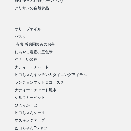
身体が喜ぶ紅茶(ダージリン)
アリサンの自然食品
オリーブオイル
パスタ
[有機]播磨園製茶のお茶
しもやま農産の三色米
やさしい米粉
ナディー・チャート
ピヨちゃんキッチン＆ダイニングアイテム
ランチョンマット＆コースター
ナディー・チャート風水
シルクカーペット
ぴよらかーど
ピヨちゃんシール
マスキングテープ
ピヨちゃんTシャツ