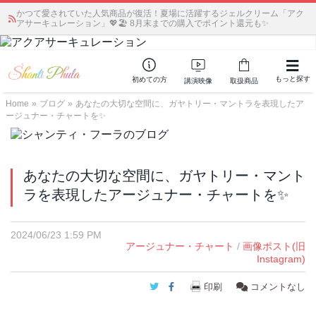
かつて愛されていた人気商品が復活！夏場に活躍するジェルクリーム「アク
アサーキュレーション」💖🏖️ 8月末までの購入でポイント還元も✨
もっと探す
初めての方
講演映像
取扱商品
Home
»
ブログ
»
あなたの大切な空間に、ガヤトリー・マントラを表現したア
ージュナー・チャートを✨
あなたの大切な空間に、ガヤトリー・マント
ラを表現したアージュナー・チャートを✨
2024/06/23 1:59 PM
アージュナー・チャート
/
画像ポスト(旧
Instagram)
Twitter
Facebook
印刷
コメントなし