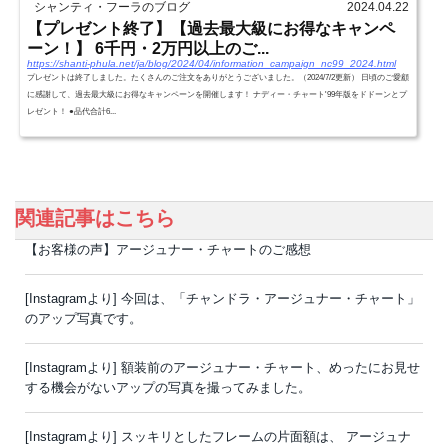
シャンティ・フーラのブログ
2024.04.22
【プレゼント終了】【過去最大級にお得なキャンペ
ーン！】 6千円・2万円以上のご...
https://shanti-phula.net/ja/blog/2024/04/information_campaign_nc99_2024.html
プレゼントは終了しました。たくさんのご注文をありがとうございました。（2024/7/2更新） 日頃のご愛顧
に感謝して、過去最大級にお得なキャンペーンを開催します！ ナディー・チャート'99年版をドドーンとプ
レゼント！ ●品代合計6...
関連記事はこちら
【お客様の声】アージュナー・チャートのご感想
[Instagramより] 今回は、「チャンドラ・アージュナー・チャート」
のアップ写真です。
[Instagramより] 額装前のアージュナー・チャート、めったにお見せ
する機会がないアップの写真を撮ってみました。
[Instagramより] スッキリとしたフレームの片面額は、 アージュナ