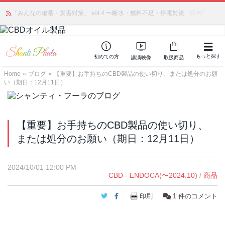
「みんなの備蓄・災害対策」 vol.4 〜断水・燃料不足・停電対策
NEW!
もっと探す
初めての方
講演映像
取扱商品
Home
»
ブログ
»
【重要】お手持ちのCBD製品の使い切り、または処分のお願
い（期日：12月11日）
【重要】お手持ちのCBD製品の使い切り、
または処分のお願い（期日：12月11日）
2024/10/01 12:00 PM
CBD - ENDOCA(〜2024.10)
/
商品
Twitter
Facebook
印刷
1
件のコメント