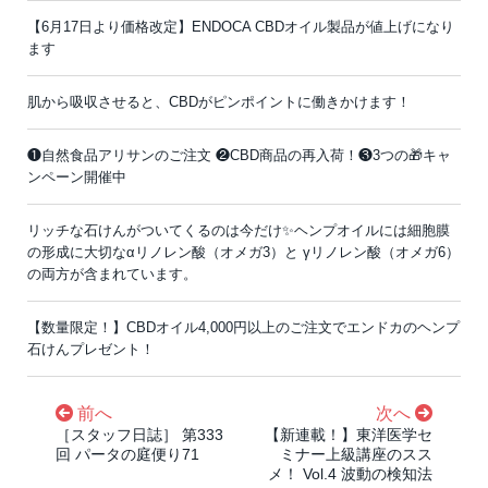
【6月17日より価格改定】ENDOCA CBDオイル製品が値上げになり
ます
肌から吸収させると、CBDがピンポイントに働きかけます！
❶自然食品アリサンのご注文 ❷CBD商品の再入荷！❸3つの🎁キャ
ンペーン開催中
リッチな石けんがついてくるのは今だけ✨ヘンプオイルには細胞膜
の形成に大切なαリノレン酸（オメガ3）と γリノレン酸（オメガ6）
の両方が含まれています。
【数量限定！】CBDオイル4,000円以上のご注文でエンドカのヘンプ
石けんプレゼント！
前へ
次へ
［スタッフ日誌］ 第333
【新連載！】東洋医学セ
回 パータの庭便り71
ミナー上級講座のスス
メ！ Vol.4 波動の検知法