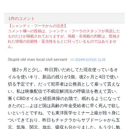
1件のコメント
【シャンティ・フーラからの注意】
コメント欄への投稿は、シャンティ・フーラのスタッフが承認した
ものだけが掲載されておりますが、掲載・非掲載の判断は、投稿さ
れた情報の信頼性・妥当性をもとに行っているものではありませ
ん。
Stupid old man local civil servant
on
2024年10月6日 11:29
後2ヶ月と少し。昨日買いだめしてた現在使っているオ
イルを使いキリ、新品の残りが1個。後2ヶ月と4日で使い
切る予定です。だって犯罪者は公務員として雇って貰えな
い。私は映像配信で不眠症解消法の呼吸法を教えて貰い、
漸くCBDオイルと経筋体操のお陰で、眠れるようになって
きたのに…よほど国は高齢の年金受給者に早く死んで欲し
いというとですね。でも東洋医学セミナー上級が段々身に
ついてきており、昨日もチャクラからサブドーシャから五
元、気海、関元、放出、吸収も分かりました。もう少し勉