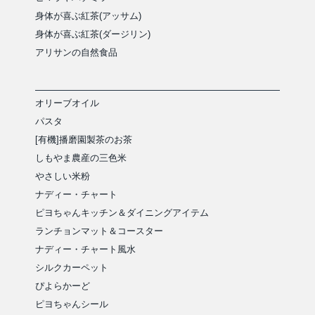
身体が喜ぶ紅茶(アッサム)
身体が喜ぶ紅茶(ダージリン)
アリサンの自然食品
オリーブオイル
パスタ
[有機]播磨園製茶のお茶
しもやま農産の三色米
やさしい米粉
ナディー・チャート
ピヨちゃんキッチン＆ダイニングアイテム
ランチョンマット＆コースター
ナディー・チャート風水
シルクカーペット
ぴよらかーど
ピヨちゃんシール