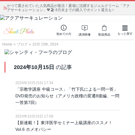
かつて愛されていた人気商品が復活！夏場に活躍するジェルクリーム「アク
アサーキュレーション」💖🏖️ 8月末までの購入でポイント還元も✨
もっと探す
初めての方
講演映像
取扱商品
Home
»
ブログ
»
10月 15th, 2024
2024年10月15日
の記事
2024年10月15日 17:34
「宗教学講座 中級コース」「竹下氏による一問一答」
DVD発売のお知らせ（アメリカ政権の変遷8後編、一問
一答第7回）
2024年10月15日 17:08
【新連載！】東洋医学セミナー上級講座のススメ！
Vol.6 ホメオパシー