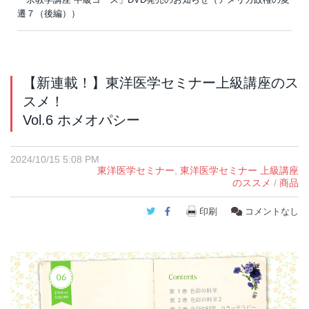
遷７（後編））
【新連載！】東洋医学セミナー上級講座のス
スメ！
Vol.6 ホメオパシー
2024/10/15 5:08 PM
東洋医学セミナー
,
東洋医学セミナー 上級講座
のススメ
/
商品
Twitter
Facebook
印刷
コメントなし