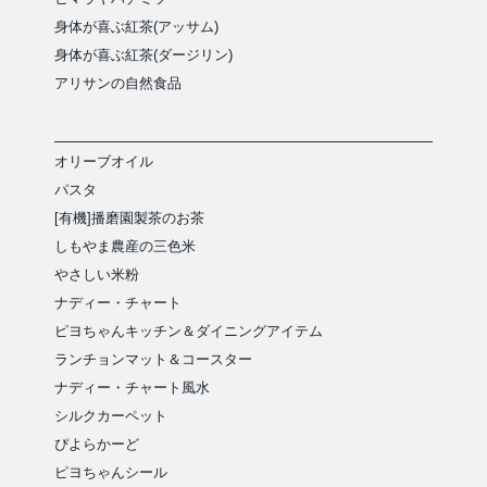
身体が喜ぶ紅茶(アッサム)
身体が喜ぶ紅茶(ダージリン)
アリサンの自然食品
オリーブオイル
パスタ
[有機]播磨園製茶のお茶
しもやま農産の三色米
やさしい米粉
ナディー・チャート
ピヨちゃんキッチン＆ダイニングアイテム
ランチョンマット＆コースター
ナディー・チャート風水
シルクカーペット
ぴよらかーど
ピヨちゃんシール