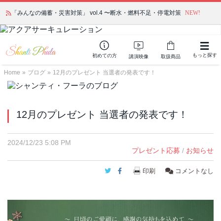
「みんなの備蓄・災害対策」 vol.4 〜断水・燃料不足・停電対策
NEW!
もっと探す
初めての方
講演映像
取扱商品
Home
»
ブログ
»
12月のプレゼント 当選者の発表です！
12月のプレゼント 当選者の発表です！
2024/12/23 5:08 PM
プレゼント応募
/
お知らせ
Twitter
Facebook
印刷
コメントなし