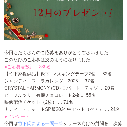
今回もたくさんのご応募をありがとうございました！
このたびのご応募は次のようになりました。
●ご応募者数計 239名
【竹下家提供品】靴下+マスキングテープ2個 … 32名
シャンティ・フーラカレンダー2025 … 37名
CRYSTAL HARMONY (CD) ロバート・ティソ … 20名
ピープルツリー有機チョコレート2枚 … 55名
映像配信チケット（2枚） … 71名
ナディー・チャートSP版2024 中セット（ペア） … 24名
●アンケート
今回は
竹下氏による一問一答
シリーズ向けの質問を二次募