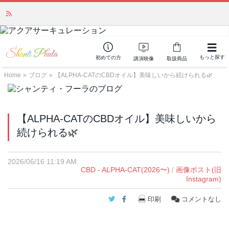
「みんなの備蓄・災害対策」 vol.4 〜断水・燃料不足・停電対策
NEW!
もっと探す
初めての方
講演映像
取扱商品
Home
»
ブログ
»
【ALPHA‑CATのCBDオイル】美味しいから続けられる🌿
【ALPHA‑CATのCBDオイル】美味しいから
続けられる🌿
2026/06/16 11:19 AM
CBD - ALPHA-CAT(2026〜)
/
画像ポスト(旧
Instagram)
Twitter
Facebook
印刷
コメントなし