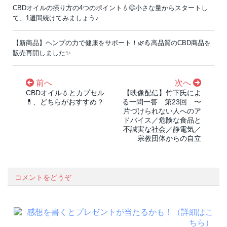
CBDオイルの摂り方の4つのポイント💧😋小さな量からスタートし
て、1週間続けてみましょう♪
【新商品】ヘンプの力で健康をサポート！🌿💪高品質のCBD商品を
販売再開しました✨️
前へ
次へ
CBDオイル💧とカプセル
【映像配信】竹下氏によ
💊、どちらがおすすめ？
る一問一答 第23回 〜
片づけられない人へのア
ドバイス／危険な食品と
不誠実な社会／静電気／
宗教団体からの自立
コメントをどうぞ