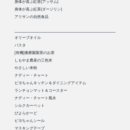
身体が喜ぶ紅茶(アッサム)
身体が喜ぶ紅茶(ダージリン)
アリサンの自然食品
オリーブオイル
パスタ
[有機]播磨園製茶のお茶
しもやま農産の三色米
やさしい米粉
ナディー・チャート
ピヨちゃんキッチン＆ダイニングアイテム
ランチョンマット＆コースター
ナディー・チャート風水
シルクカーペット
ぴよらかーど
ピヨちゃんシール
マスキングテープ