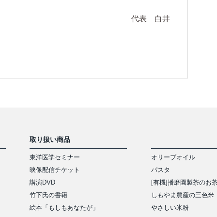
代表 白井
取り扱い商品
東洋医学セミナー
オリーブオイル
映像配信チケット
パスタ
講演DVD
[有機]播磨園製茶のお
竹下氏の書籍
しもやま農産の三色米
絵本「もしもあなたが」
やさしい米粉