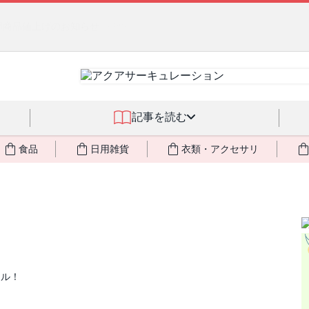
燃料不足・停電対策
NEW!
記事を読む
食品
日用雑貨
衣類・アクセサリ
アル！