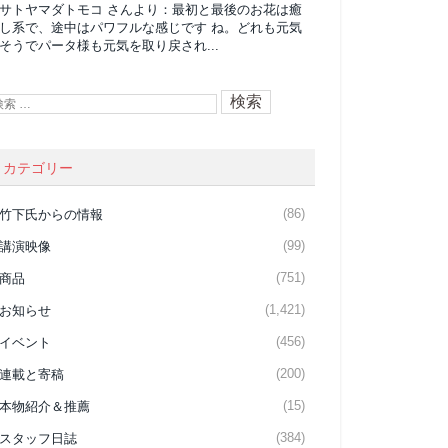
サトヤマダトモコ
さんより：
最初と最後のお花は癒
し系で、途中はパワフルな感じです ね。どれも元気
そうでパータ様も元気を取り戻され...
カテゴリー
(86)
竹下氏からの情報
(99)
講演映像
(751)
商品
(1,421)
お知らせ
(456)
イベント
(200)
連載と寄稿
(15)
本物紹介＆推薦
(384)
スタッフ日誌