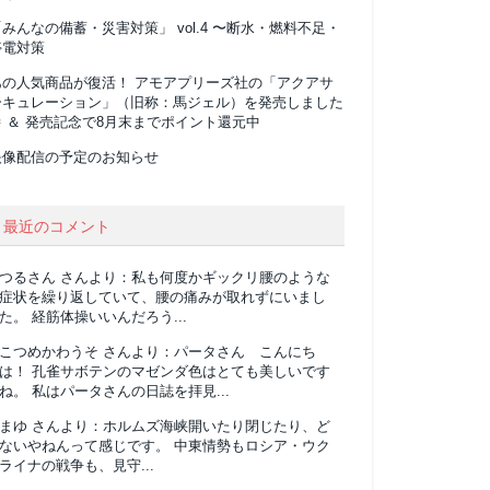
みんなの備蓄・災害対策」 vol.4 〜断水・燃料不足・
停電対策
あの人気商品が復活！ アモアプリーズ社の「アクアサ
ーキュレーション」（旧称：馬ジェル）を発売しました
 ＆ 発売記念で8月末までポイント還元中
映像配信の予定のお知らせ
最近のコメント
つるさん
さんより：
私も何度かギックリ腰のような
症状を繰り返していて、腰の痛みが取れずにいまし
た。 経筋体操いいんだろう...
こつめかわうそ
さんより：
パータさん こんにち
は！ 孔雀サボテンのマゼンダ色はとても美しいです
ね。 私はパータさんの日誌を拝見...
まゆ
さんより：
ホルムズ海峡開いたり閉じたり、ど
ないやねんって感じです。 中東情勢もロシア・ウク
ライナの戦争も、見守...