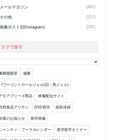
(463)
メールマガジン
(217)
その他
(282)
画像ポスト(旧Instagram)
タグで探す
播磨園製茶
備蓄
パワーコントロールジェル(旧：馬ジェル)
アモアプリーズ商品
映像配信サイト
自然食品アリサン
DVD発売
経筋体操
休業のお知らせ
新作映像
シャンティ・フーラカレンダー
東洋医学セミナー