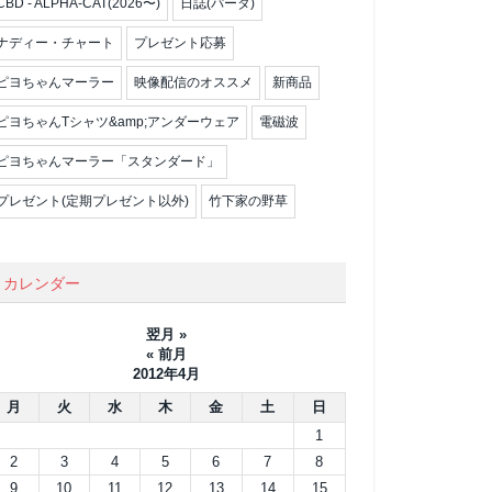
CBD - ALPHA-CAT(2026〜)
日誌(パータ)
ナディー・チャート
プレゼント応募
ピヨちゃんマーラー
映像配信のオススメ
新商品
ピヨちゃんTシャツ&amp;アンダーウェア
電磁波
ピヨちゃんマーラー「スタンダード」
プレゼント(定期プレゼント以外)
竹下家の野草
カレンダー
翌月 »
« 前月
2012年4月
月
火
水
木
金
土
日
1
2
3
4
5
6
7
8
9
10
11
12
13
14
15