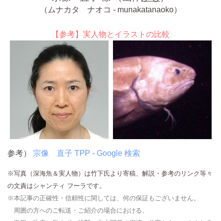
（ムナカタ ナオコ - munakatanaoko）
【参考】実人物とイラストの比較
参考）
宗像 直子 TPP - Google 検索
※写真（深海魚＆実人物）は竹下氏より寄稿、解説・参考のリンク等々
の文責はシャンティ フーラです。
※本記事の正確性・信頼性に関しては、何の保証もございません。
周囲の方へのご転送・ご紹介の場合における、