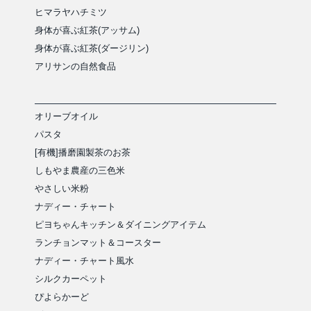
ヒマラヤハチミツ
身体が喜ぶ紅茶(アッサム)
身体が喜ぶ紅茶(ダージリン)
アリサンの自然食品
オリーブオイル
パスタ
[有機]播磨園製茶のお茶
しもやま農産の三色米
やさしい米粉
ナディー・チャート
ピヨちゃんキッチン＆ダイニングアイテム
ランチョンマット＆コースター
ナディー・チャート風水
シルクカーペット
ぴよらかーど