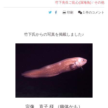
竹下先生ご乱心(深海魚)
/
その他
Twitter
Facebook
印刷
1
件のコメント
竹下氏からの写真を掲載しました♪
宗像 直子 様 （幽体
かも
）