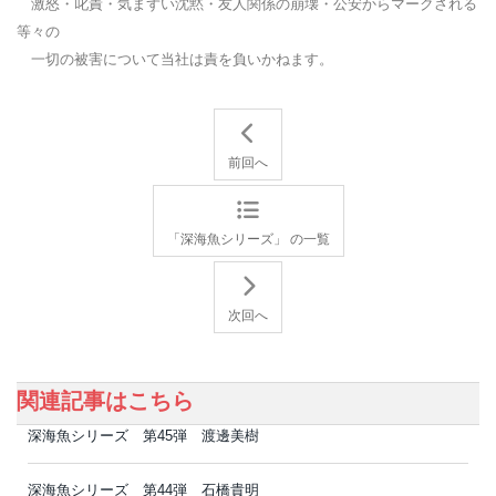
激怒・叱責・気まずい沈黙・友人関係の崩壊・公安からマークされる
等々の
一切の被害について当社は責を負いかねます。
前回へ
「深海魚シリーズ」 の一覧
次回へ
関連記事はこちら
深海魚シリーズ 第45弾 渡邊美樹
深海魚シリーズ 第44弾 石橋貴明