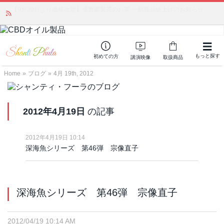
「みんなの備蓄・災害対策」 vol.4 〜断水・燃料不足・停電対策
NEW!
もっと探す
初めての方
講演映像
取扱商品
Home
»
ブログ
»
4月 19th, 2012
2012年4月19日
の記事
2012年4月19日 10:14
深海魚シリーズ 第46弾 宗像直子
深海魚シリーズ 第46弾 宗像直子
2012/04/19 10:14 AM