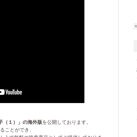
子（１）」の海外版
を公開しております。
を観ることができ、