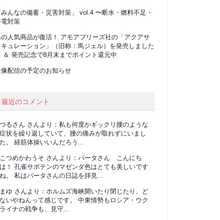
みんなの備蓄・災害対策」 vol.4 〜断水・燃料不足・
停電対策
あの人気商品が復活！ アモアプリーズ社の「アクアサ
ーキュレーション」（旧称：馬ジェル）を発売しました
 ＆ 発売記念で8月末までポイント還元中
映像配信の予定のお知らせ
最近のコメント
つるさん
さんより：
私も何度かギックリ腰のような
症状を繰り返していて、腰の痛みが取れずにいまし
た。 経筋体操いいんだろう...
こつめかわうそ
さんより：
パータさん こんにち
は！ 孔雀サボテンのマゼンダ色はとても美しいです
ね。 私はパータさんの日誌を拝見...
まゆ
さんより：
ホルムズ海峡開いたり閉じたり、ど
ないやねんって感じです。 中東情勢もロシア・ウク
ライナの戦争も、見守...