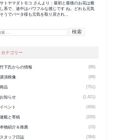
サトヤマダトモコ
さんより：
最初と最後のお花は癒
し系で、途中はパワフルな感じです ね。どれも元気
そうでパータ様も元気を取り戻され...
カテゴリー
(86)
竹下氏からの情報
(99)
講演映像
(751)
商品
(1,421)
お知らせ
(456)
イベント
(200)
連載と寄稿
(15)
本物紹介＆推薦
(384)
スタッフ日誌