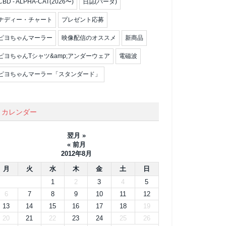
CBD - ALPHA-CAT(2026〜)
日誌(パータ)
ナディー・チャート
プレゼント応募
ピヨちゃんマーラー
映像配信のオススメ
新商品
ピヨちゃんTシャツ&amp;アンダーウェア
電磁波
ピヨちゃんマーラー「スタンダード」
カレンダー
翌月 »
« 前月
2012年8月
月
火
水
木
金
土
日
1
2
3
4
5
6
7
8
9
10
11
12
13
14
15
16
17
18
19
20
21
22
23
24
25
26