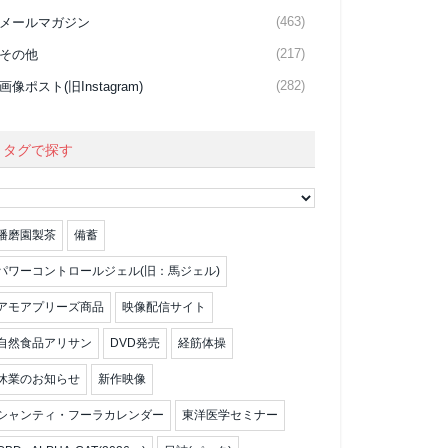
(463)
メールマガジン
(217)
その他
(282)
画像ポスト(旧Instagram)
タグで探す
播磨園製茶
備蓄
パワーコントロールジェル(旧：馬ジェル)
アモアプリーズ商品
映像配信サイト
自然食品アリサン
DVD発売
経筋体操
休業のお知らせ
新作映像
シャンティ・フーラカレンダー
東洋医学セミナー