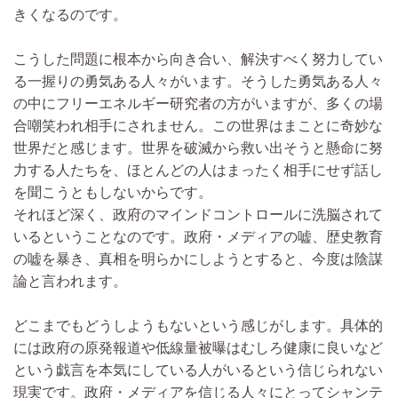
きくなるのです。
こうした問題に根本から向き合い、解決すべく努力してい
る一握りの勇気ある人々がいます。そうした勇気ある人々
の中にフリーエネルギー研究者の方がいますが、多くの場
合嘲笑われ相手にされません。この世界はまことに奇妙な
世界だと感じます。世界を破滅から救い出そうと懸命に努
力する人たちを、ほとんどの人はまったく相手にせず話し
を聞こうともしないからです。
それほど深く、政府のマインドコントロールに洗脳されて
いるということなのです。政府・メディアの嘘、歴史教育
の嘘を暴き、真相を明らかにしようとすると、今度は陰謀
論と言われます。
どこまでもどうしようもないという感じがします。具体的
には政府の原発報道や低線量被曝はむしろ健康に良いなど
という戯言を本気にしている人がいるという信じられない
現実です。政府・メディアを信じる人々にとってシャンテ