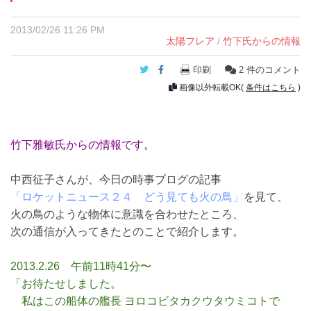
2013/02/26 11:26 PM
太陽フレア
/
竹下氏からの情報
Twitter
Facebook
印刷
2
件のコメント
画像以外転載OK(
条件はこちら
)
竹下雅敏氏からの情報です。
中西征子さんが、今日の時事ブログの記事
「ロケットニュース２４ どう見ても火の鳥」
を見て、
火の鳥のような物体に意識を合わせたところ、
次の通信が入ってきたとのことで紹介します。
2013.2.26 午前11時41分〜
「お待たせしました。
私はこの船体の艦長 ヨロコビタカクウタウミコトで