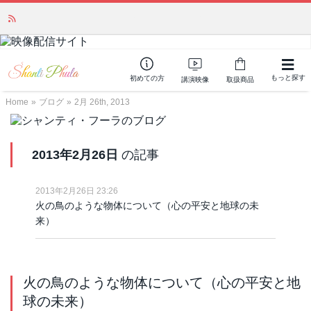
かつて愛されていた人気商品が復活！夏場に活躍するジェルクリーム「アク
アサーキュレーション」💖🏖️ 8月末までの購入でポイント還元も✨
もっと探す
初めての方
講演映像
取扱商品
Home
»
ブログ
»
2月 26th, 2013
2013年2月26日
の記事
2013年2月26日 23:26
火の鳥のような物体について（心の平安と地球の未
来）
火の鳥のような物体について（心の平安と地
球の未来）