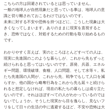
こちらの方は回避されているとは思っていません。
一般の地球人が自然現象だと思っている事は、地球人の意
識と切り離されておこるわけではないのです。
未来に対する不安や恐怖を持つほどに、こうした現象は大
きくなってしまいます。ありのままに現実を直視すると
き、恐怖ではなく、対処するための行動を取り始めるもの
です。
わかりやすく言えば、実のところほとんどすべての人は、
現実に先進国のこのような暮らしが、これから先もずっと
続けられると思ってはいないのです。原発、兵器、エネル
ギー問題、環境破壊、食糧、人口問題、そして水等々。私
たち先進国の人間が、これから先、戦争でもして人口を減
らすか、他の国から略奪行為をこれから先も延々と続けら
れると想定しなければ、現在の私たちの暮らしは成り立た
ないのです。それはほぼすべての人がわかっているのでは
ないでしょうか。そうした現実から目を逸らし、見ないフ
リをして日々の生活の中に逃避するほど、不安や恐怖は大