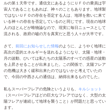
ルの第１天帝です。通信文にあるようにＵＦＯの乗員は宇
宙人であることもあれば、神々のこともあります。地球製
ではないＵＦＯの存在を否定する人は、地球を救いに来て
いる神々の存在を否定しているのと同じです。現在の地球
人のほとんどが唯物論なので、現実に毎日ニュースとして
流される、政府の嘘の方を真実だと思う人々が大半です。
さて、
前回にお知らせした情報
のように、ようやく地球に
高次の霊的エネルギーを送れるようになり、太陽・地球・
月の波動、ひいては私たちの太陽系のすべての惑星の波動
を上昇させることが出来ました。この関係で、太陽フレア
の危機は大きく緩和出来たのではないかと考えていたの
で、今回の中西さんの通信は、納得出来るものでした。
私もスーパーフレアの危険というよりも、
キルショット
（スーパーフレアほどの巨大なフレアではなく、大型の太
陽フレアが連続して地球を襲うこと）が問題だと思ってい
ます。