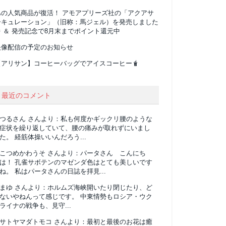
あの人気商品が復活！ アモアプリーズ社の「アクアサ
ーキュレーション」（旧称：馬ジェル）を発売しました
 ＆ 発売記念で8月末までポイント還元中
映像配信の予定のお知らせ
【アリサン】コーヒーバッグでアイスコーヒー🧋
最近のコメント
つるさん
さんより：
私も何度かギックリ腰のような
症状を繰り返していて、腰の痛みが取れずにいまし
た。 経筋体操いいんだろう...
こつめかわうそ
さんより：
パータさん こんにち
は！ 孔雀サボテンのマゼンダ色はとても美しいです
ね。 私はパータさんの日誌を拝見...
まゆ
さんより：
ホルムズ海峡開いたり閉じたり、ど
ないやねんって感じです。 中東情勢もロシア・ウク
ライナの戦争も、見守...
サトヤマダトモコ
さんより：
最初と最後のお花は癒