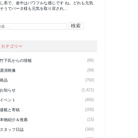
し系で、途中はパワフルな感じです ね。どれも元気
そうでパータ様も元気を取り戻され...
カテゴリー
(86)
竹下氏からの情報
(99)
講演映像
(750)
商品
(1,421)
お知らせ
(456)
イベント
(200)
連載と寄稿
(15)
本物紹介＆推薦
(384)
スタッフ日誌