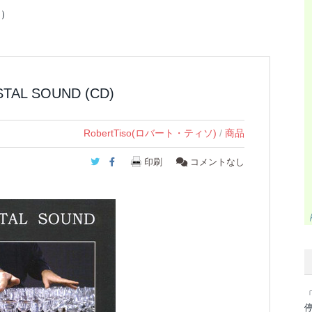
３）
STAL SOUND (CD)
RobertTiso(ロバート・ティソ)
/
商品
Twitter
Facebook
印刷
コメントなし
「