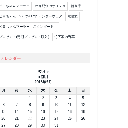
ピヨちゃんマーラー
映像配信のオススメ
新商品
ピヨちゃんTシャツ&amp;アンダーウェア
電磁波
ピヨちゃんマーラー「スタンダード」
プレゼント(定期プレゼント以外)
竹下家の野草
カレンダー
翌月 »
« 前月
2013年5月
月
火
水
木
金
土
日
1
2
3
4
5
6
7
8
9
10
11
12
13
14
15
16
17
18
19
20
21
22
23
24
25
26
27
28
29
30
31