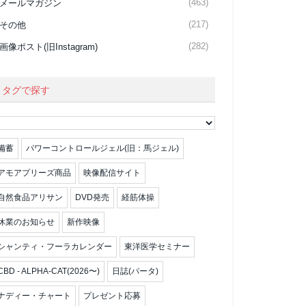
(463)
メールマガジン
(217)
その他
(282)
画像ポスト(旧Instagram)
タグで探す
備蓄
パワーコントロールジェル(旧：馬ジェル)
アモアプリーズ商品
映像配信サイト
自然食品アリサン
DVD発売
経筋体操
休業のお知らせ
新作映像
シャンティ・フーラカレンダー
東洋医学セミナー
CBD - ALPHA-CAT(2026〜)
日誌(パータ)
ナディー・チャート
プレゼント応募