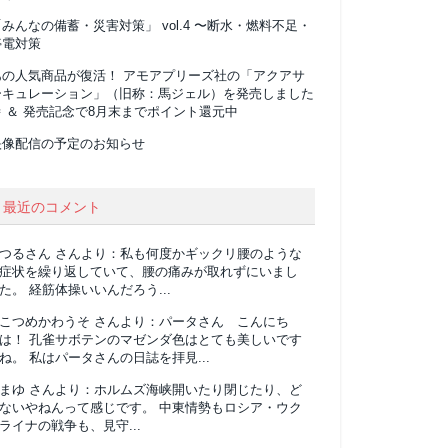
みんなの備蓄・災害対策」 vol.4 〜断水・燃料不足・
停電対策
あの人気商品が復活！ アモアプリーズ社の「アクアサ
ーキュレーション」（旧称：馬ジェル）を発売しました
 ＆ 発売記念で8月末までポイント還元中
映像配信の予定のお知らせ
最近のコメント
つるさん
さんより：
私も何度かギックリ腰のような
症状を繰り返していて、腰の痛みが取れずにいまし
た。 経筋体操いいんだろう...
こつめかわうそ
さんより：
パータさん こんにち
は！ 孔雀サボテンのマゼンダ色はとても美しいです
ね。 私はパータさんの日誌を拝見...
まゆ
さんより：
ホルムズ海峡開いたり閉じたり、ど
ないやねんって感じです。 中東情勢もロシア・ウク
ライナの戦争も、見守...