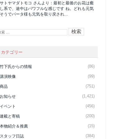
サトヤマダトモコ
さんより：
最初と最後のお花は癒
し系で、途中はパワフルな感じです ね。どれも元気
そうでパータ様も元気を取り戻され...
カテゴリー
(86)
竹下氏からの情報
(99)
講演映像
(751)
商品
(1,421)
お知らせ
(456)
イベント
(200)
連載と寄稿
(15)
本物紹介＆推薦
(384)
スタッフ日誌