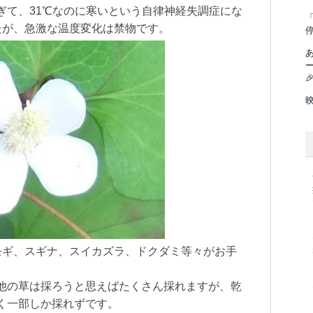
ぎて、31℃なのに寒いという自律神経失調症にな
「
たが、急激な温度変化は禁物です。

モギ、スギナ、スイカズラ、ドクダミ等々がお手
他の草は採ろうと思えばたくさん採れますが、乾
く一部しか採れずです。