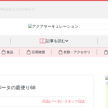
るジェルクリーム「アクアサーキュレーション」💖🏖️ 8月末までの
記事を読む
食品
日用雑貨
衣類・アクセサリ
パータの庭便り68
日誌(パータ)
/
スタッフ日誌