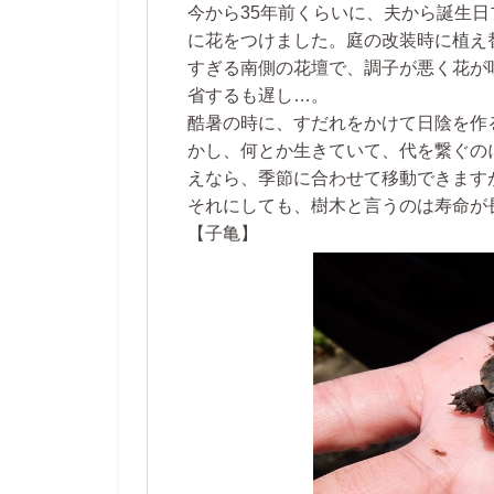
今から35年前くらいに、夫から誕生
に花をつけました。庭の改装時に植え
すぎる南側の花壇で、調子が悪く花が
省するも遅し…。
酷暑の時に、すだれをかけて日陰を作
かし、何とか生きていて、代を繋ぐの
えなら、季節に合わせて移動できます
それにしても、樹木と言うのは寿命が
【子亀】