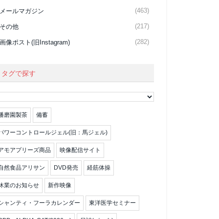
(463)
メールマガジン
(217)
その他
(282)
画像ポスト(旧Instagram)
タグで探す
播磨園製茶
備蓄
パワーコントロールジェル(旧：馬ジェル)
アモアプリーズ商品
映像配信サイト
自然食品アリサン
DVD発売
経筋体操
休業のお知らせ
新作映像
シャンティ・フーラカレンダー
東洋医学セミナー