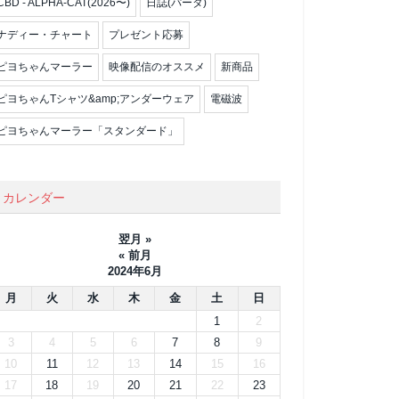
CBD - ALPHA-CAT(2026〜)
日誌(パータ)
ナディー・チャート
プレゼント応募
ピヨちゃんマーラー
映像配信のオススメ
新商品
ピヨちゃんTシャツ&amp;アンダーウェア
電磁波
ピヨちゃんマーラー「スタンダード」
カレンダー
翌月 »
« 前月
2024年6月
月
火
水
木
金
土
日
1
2
3
4
5
6
7
8
9
10
11
12
13
14
15
16
17
18
19
20
21
22
23