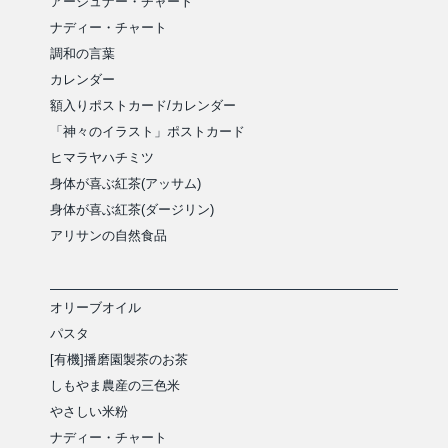
アージュナー・チャート
ナディー・チャート
調和の言葉
カレンダー
額入りポストカード/カレンダー
「神々のイラスト」ポストカード
ヒマラヤハチミツ
身体が喜ぶ紅茶(アッサム)
身体が喜ぶ紅茶(ダージリン)
アリサンの自然食品
オリーブオイル
パスタ
[有機]播磨園製茶のお茶
しもやま農産の三色米
やさしい米粉
ナディー・チャート