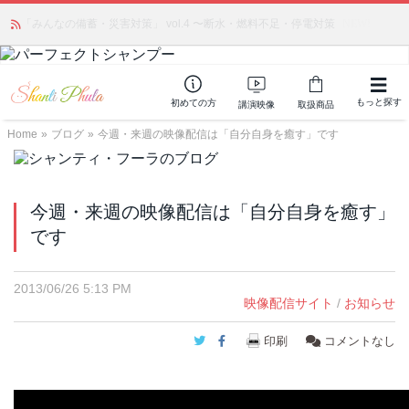
かつて愛されていた人気商品が復活！夏場に活躍するジェルクリーム「アク
「みんなの備蓄・災害対策」 vol.4 〜断水・燃料不足・停電対策
NEW!
アサーキュレーション」💖🏖️ 8月末までの購入でポイント還元も✨
もっと探す
初めての方
講演映像
取扱商品
Home
»
ブログ
»
今週・来週の映像配信は「自分自身を癒す」です
今週・来週の映像配信は「自分自身を癒す」
です
2013/06/26 5:13 PM
映像配信サイト
/
お知らせ
Twitter
Facebook
印刷
コメントなし