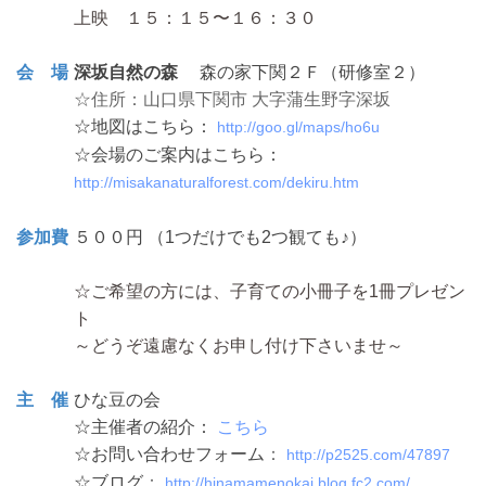
上映 １５：１５〜１６：３０
会 場
深坂自然の森
森の家下関２Ｆ（研修室２）
☆住所：山口県下関市 大字蒲生野字深坂
☆地図はこちら：
http://goo.gl/maps/ho6u
☆会場のご案内はこちら：
http://misakanaturalforest.com/dekiru.htm
参加費
５００円
（1つだけでも2つ観ても♪）
☆ご希望の方には、子育ての小冊子を1冊プレゼン
ト
～どうぞ遠慮なくお申し付け下さいませ～
主 催
ひな豆の会
☆主催者の紹介：
こちら
☆お問い合わせフォーム
：
http://p2525.com/47897
☆ブログ
：
http://hinamamenokai.blog.fc2.com/