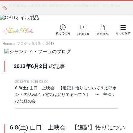
「みんなの備蓄・災害対策」 vol.4 〜断水・燃料不足・停電対策
NEW!
もっと探す
初めての方
講演映像
取扱商品
Home
»
ブログ
»
6月 2nd, 2013
2013年6月2日
の記事
2013年6月2日 08:00
6.8(土) 山口 上映会 【追記】悟りについて＆太郎ホ
ントの話vol.4（電気は足りてるって？） 〜 主催：
ひな豆の会
6.8(土) 山口 上映会 【追記】悟りについ