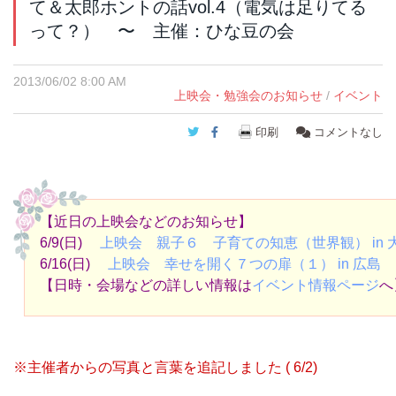
て＆太郎ホントの話vol.4（電気は足りてる
って？） 〜 主催：ひな豆の会
2013/06/02 8:00 AM
上映会・勉強会のお知らせ
/
イベント
Twitter
Facebook
印刷
コメントなし
【近日の上映会などのお知らせ】
6/9(日)
上映会 親子６ 子育ての知恵（世界観） in 
6/16(日)
上映会 幸せを開く７つの扉（１） in 広島
【日時・会場などの詳しい情報は
イベント情報ページ
へ
※主催者からの写真と言葉を追記しました (
6/2)