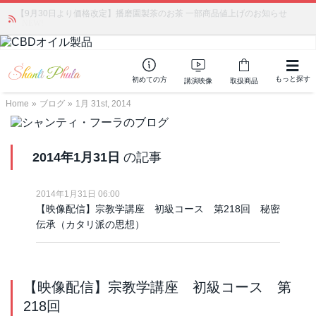
【9月30日より価格改定】播磨園製茶のお茶 一部商品値上げのお知らせ
かつて愛されていた人気商品が復活！夏場に活躍するジェルクリーム「アク
アサーキュレーション」💖🏖️ 8月末までの購入でポイント還元も✨
NEW!
もっと探す
初めての方
講演映像
取扱商品
Home
»
ブログ
»
1月 31st, 2014
2014年1月31日
の記事
2014年1月31日 06:00
【映像配信】宗教学講座 初級コース 第218回 秘密
伝承（カタリ派の思想）
【映像配信】宗教学講座 初級コース 第
218回