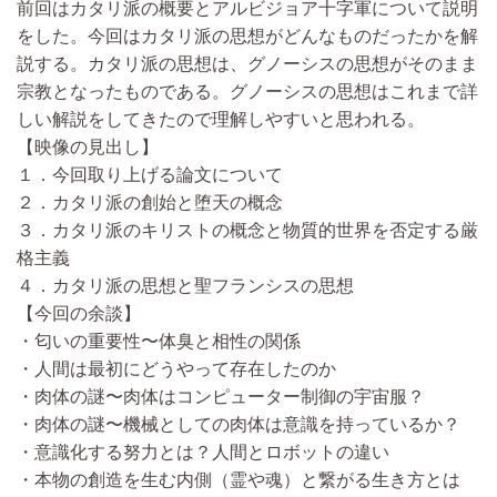
前回はカタリ派の概要とアルビジョア十字軍について説明
をした。今回はカタリ派の思想がどんなものだったかを解
説する。カタリ派の思想は、グノーシスの思想がそのまま
宗教となったものである。グノーシスの思想はこれまで詳
しい解説をしてきたので理解しやすいと思われる。
【映像の見出し】
１．今回取り上げる論文について
２．カタリ派の創始と堕天の概念
３．カタリ派のキリストの概念と物質的世界を否定する厳
格主義
４．カタリ派の思想と聖フランシスの思想
【今回の余談】
・匂いの重要性〜体臭と相性の関係
・人間は最初にどうやって存在したのか
・肉体の謎〜肉体はコンピューター制御の宇宙服？
・肉体の謎〜機械としての肉体は意識を持っているか？
・意識化する努力とは？人間とロボットの違い
・本物の創造を生む内側（霊や魂）と繋がる生き方とは