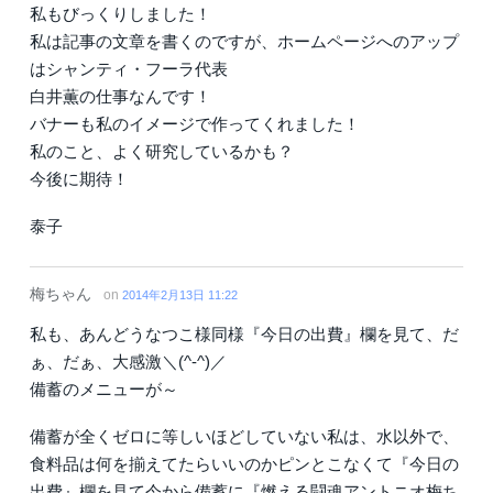
私もびっくりしました！
私は記事の文章を書くのですが、ホームページへのアップ
はシャンティ・フーラ代表
白井薫の仕事なんです！
バナーも私のイメージで作ってくれました！
私のこと、よく研究しているかも？
今後に期待！
泰子
梅ちゃん
on
2014年2月13日 11:22
私も、あんどうなつこ様同様『今日の出費』欄を見て、だ
ぁ、だぁ、大感激＼(^-^)／
備蓄のメニューが～
備蓄が全くゼロに等しいほどしていない私は、水以外で、
食料品は何を揃えてたらいいのかピンとこなくて『今日の
出費』欄を見て今から備蓄に『燃える闘魂アントニオ梅ち