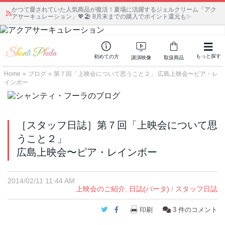
かつて愛されていた人気商品が復活！夏場に活躍するジェルクリーム「アク
アサーキュレーション」💖🏖️ 8月末までの購入でポイント還元も✨
もっと探す
初めての方
講演映像
取扱商品
Home
»
ブログ
»
第７回「上映会について思うこと２」 広島上映会〜ピア・レ
インボー
［スタッフ日誌］第７回「上映会について思
うこと２」
広島上映会〜ピア・レインボー
2014/02/11 11:44 AM
上映会のご紹介
,
日誌(パータ)
/
スタッフ日誌
Twitter
Facebook
印刷
3
件のコメント