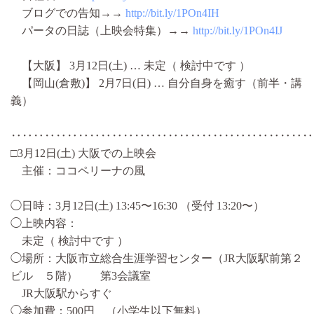
ブログでの告知→→
http://bit.ly/1POn4IH
パータの日誌（上映会特集）→→
http://bit.ly/1POn4IJ
【大阪】 3月12日(土) … 未定（ 検討中です ）
【岡山(倉敷)】 2月7日(日) … 自分自身を癒す（前半・講
義）
‥‥‥‥‥‥‥‥‥‥‥‥‥‥‥‥‥‥‥‥‥‥‥‥‥‥‥
□3月12日(土) 大阪での上映会
主催：ココペリーナの風
◯日時：3月12日(土) 13:45〜16:30 （受付 13:20〜）
◯上映内容：
未定（ 検討中です ）
◯場所：大阪市立総合生涯学習センター（JR大阪駅前第２
ビル ５階） 第3会議室
JR大阪駅からすぐ
◯参加費：500円 （小学生以下無料）