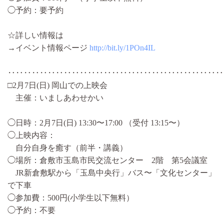
◯予約：要予約
☆詳しい情報は
→イベント情報ページ
http://bit.ly/1POn4IL
‥‥‥‥‥‥‥‥‥‥‥‥‥‥‥‥‥‥‥‥‥‥‥‥‥‥‥
□2月7日(日) 岡山での上映会
主催：いましあわせかい
◯日時：2月7日(日) 13:30〜17:00 （受付 13:15〜）
◯上映内容：
自分自身を癒す（前半・講義）
◯場所：倉敷市玉島市民交流センター 2階 第5会議室
JR新倉敷駅から「玉島中央行」バス〜「文化センター」
で下車
◯参加費：500円(小学生以下無料）
◯予約：不要