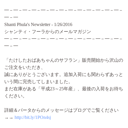
━－━－━－━－━－━－━－━－━－━－━－━－━－
━－━
Shanti Phula's Newsletter - 1/26/2016
シャンティ・フーラからのメールマガジン
━－━－━－━－━－━－━－━－━－━－━－━－━－
━－━
「たけしたおばあちゃんのサフラン」販売開始から沢山の
ご注文をいただき、
誠にありがとうございます。追加入荷にも関わらずあっと
いう間に完売してしまいました。
まだ在庫がある「平成23～25年産」、最後の入荷をお待ち
ください。
詳細＆パータからのメッセージはブログでご覧ください
→→
http://bit.ly/1POn4sj