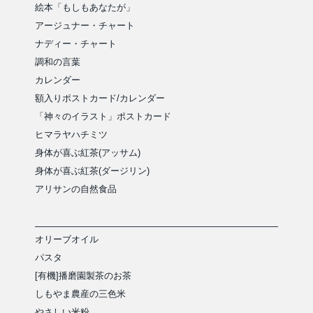
絵本「もしもあなたが」
アージュナー・チャート
ナディー・チャート
調和の言葉
カレンダー
額入りポストカード/カレンダー
「神々のイラスト」ポストカード
ヒマラヤハチミツ
身体が喜ぶ紅茶(アッサム)
身体が喜ぶ紅茶(ダージリン)
アリサンの自然食品
オリーブオイル
パスタ
[有機]播磨園製茶のお茶
しもやま農産の三色米
やさしい米粉