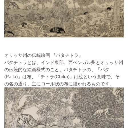
オリッサ州の伝統絵画 『パタチトラ』
パタチトラとは、インド東部、西ベンガル州とオリッサ州
の伝統的な絵画様式のこと。
パタチトラの、「パタ
(Patta)」は布、「チトラ(Chitra)」は絵という意味で、そ
の名の通り、主にロール状の布に描かれるものです。