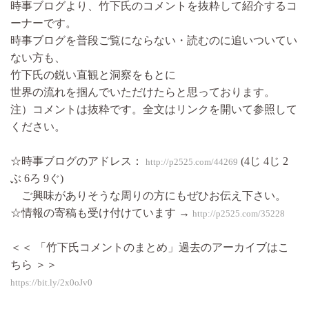
時事ブログより、竹下氏のコメントを抜粋して紹介するコ
ーナーです。
時事ブログを普段ご覧にならない・読むのに追いついてい
ない方も、
竹下氏の鋭い直観と洞察をもとに
世界の流れを掴んでいただけたらと思っております。
注）コメントは抜粋です。全文はリンクを開いて参照して
ください。
☆時事ブログのアドレス：
(4じ 4じ 2
http://p2525.com/44269
ぶ 6ろ 9ぐ)
ご興味がありそうな周りの方にもぜひお伝え下さい。
☆情報の寄稿も受け付けています →
http://p2525.com/35228
＜＜ 「竹下氏コメントのまとめ」過去のアーカイブはこ
ちら ＞＞
https://bit.ly/2x0oJv0