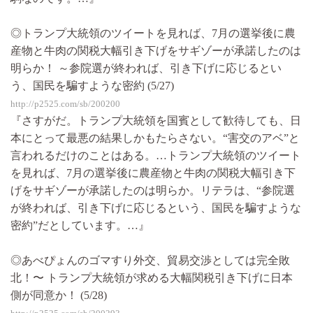
◎トランプ大統領のツイートを見れば、7月の選挙後に農
産物と牛肉の関税大幅引き下げをサギゾーが承諾したのは
明らか！ ～参院選が終われば、引き下げに応じるとい
う、国民を騙すような密約 (5/27)
http://p2525.com/sb/200200
『さすがだ。トランプ大統領を国賓として歓待しても、日
本にとって最悪の結果しかもたらさない。“害交のアベ”と
言われるだけのことはある。…トランプ大統領のツイート
を見れば、7月の選挙後に農産物と牛肉の関税大幅引き下
げをサギゾーが承諾したのは明らか。リテラは、“参院選
が終われば、引き下げに応じるという、国民を騙すような
密約”だとしています。…』
◎あべぴょんのゴマすり外交、貿易交渉としては完全敗
北！〜 トランプ大統領が求める大幅関税引き下げに日本
側が同意か！ (5/28)