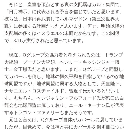
それと、皇室を頂点とする裏の支配層はカルト集団で、
「日月神示」に代表される予言を信じていたと思います。
彼らは、日本は再武装してハルマゲドン（第三次世界大
戦）に参加する計画だったと思います。何せ、明治以降の
支配層の多くはイスラエルの末裔だからです。この関係
で、3.11が実行されたと思っています。
…
現在、Qグループの協力者と考えられるのは、トランプ
大統領、プーチン大統領、ヘンリー・キッシンジャー博
士、金正恩氏だと思います。…また、Qグループと同盟し
てカバールを倒し、地球の恒久平和を目指しているのが地
球同盟ですが、地球同盟に属する人物として、天皇陛下、
ナサニエル・ロスチャイルド、習近平氏がいると思いま
す。もちろん、ベンジャミン・フルフォード氏が窓口の白
龍会も地球同盟に属しており、ニール・キーナン氏が代表
するドラゴン・ファミリーもまたそうです。
元はと言えば、Qグループ自体がカバールに属していま
したが、目覚めて、今は神と共にカバールを倒す側につい