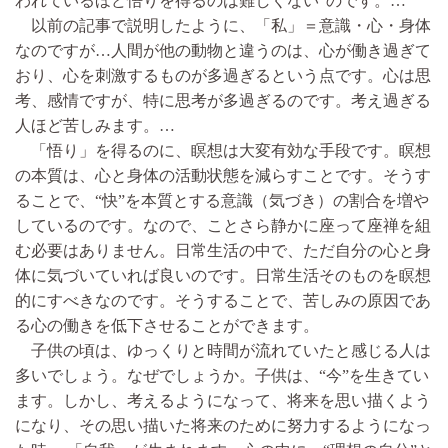
われているほど悟りを得るのは難しくない”のです。…
以前の記事で説明したように、「私」＝意識・心・身体
なのですが…人間が他の動物と違うのは、心が働き過ぎて
おり、心を刺激するものが多過ぎるという点です。心は思
考、感情ですが、特に思考が多過ぎるのです。考え過ぎる
人ほど苦しみます。…
「悟り」を得るのに、瞑想は大変有効な手段です。瞑想
の本質は、心と身体の活動状態を減らすことです。そうす
ることで、“快”を本質とする意識（気づき）の割合を増や
しているのです。なので、ことさら静かに座って座禅を組
む必要はありません。日常生活の中で、ただ自分の心と身
体に気づいていれば良いのです。日常生活そのものを瞑想
的にすべきなのです。そうすることで、苦しみの原因であ
る心の働きを低下させることができます。
子供の頃は、ゆっくりと時間が流れていたと感じる人は
多いでしょう。なぜでしょうか。子供は、“今”を生きてい
ます。しかし、考えるようになって、将来を思い描くよう
になり、その思い描いた将来のために努力するようになっ