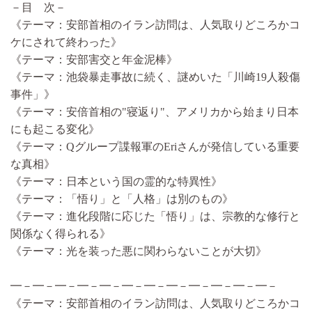
－目 次－
《テーマ：安部首相のイラン訪問は、人気取りどころかコ
ケにされて終わった》
《テーマ：安部害交と年金泥棒》
《テーマ：池袋暴走事故に続く、謎めいた「川崎19人殺傷
事件」》
《テーマ：安倍首相の"寝返り"、アメリカから始まり日本
にも起こる変化》
《テーマ：Qグループ諜報軍のEriさんが発信している重要
な真相》
《テーマ：日本という国の霊的な特異性》
《テーマ：「悟り」と「人格」は別のもの》
《テーマ：進化段階に応じた「悟り」は、宗教的な修行と
関係なく得られる》
《テーマ：光を装った悪に関わらないことが大切》
━－━－━－━－━－━－━－━－━－━－━－━－
《テーマ：安部首相のイラン訪問は、人気取りどころかコ