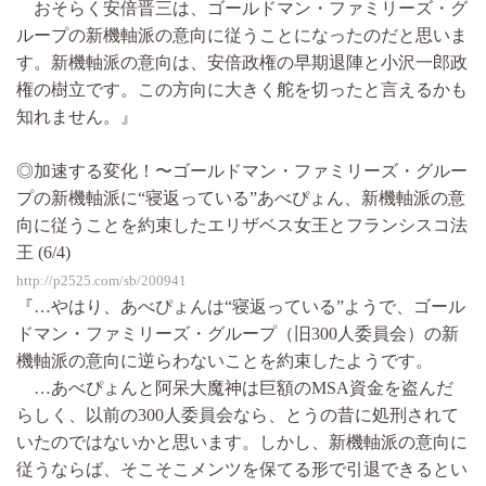
おそらく安倍晋三は、ゴールドマン・ファミリーズ・グ
ループの新機軸派の意向に従うことになったのだと思いま
す。新機軸派の意向は、安倍政権の早期退陣と小沢一郎政
権の樹立です。この方向に大きく舵を切ったと言えるかも
知れません。』
◎加速する変化！〜ゴールドマン・ファミリーズ・グルー
プの新機軸派に“寝返っている”あべぴょん、新機軸派の意
向に従うことを約束したエリザベス女王とフランシスコ法
王 (6/4)
http://p2525.com/sb/200941
『…やはり、あべぴょんは“寝返っている”ようで、ゴール
ドマン・ファミリーズ・グループ（旧300人委員会）の新
機軸派の意向に逆らわないことを約束したようです。
…あべぴょんと阿呆大魔神は巨額のMSA資金を盗んだ
らしく、以前の300人委員会なら、とうの昔に処刑されて
いたのではないかと思います。しかし、新機軸派の意向に
従うならば、そこそこメンツを保てる形で引退できるとい