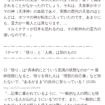
されることがなかったのでしょう。それは、天皇家がホツ
マの神（天津神）の血筋であり、実際の歴代の天皇のほと
んどは、ホツマの神が転生に入っていたのです。あまりに
も、霊力が一般人とは異なります。…
イルミナティが日本を恐れるのは、その桁外れの霊力の
違いなのです。』
━－━－━－━－━－━－━－━－━－━－━－━－
《テーマ：「悟り」と「人格」は別のもの》
━－━－━－━－━－━－━－━－━－━－━－━－
◎「悟り」は“具体的にどういう意識の状態なのか” 〜 最
終段階になると、悟りを得た人は「理想の自己像」など持
たないで、“あるがまま”の自分に安らっている！ (5/28)
http://p2525.com/sb/200296
『…記事に書かれているように、“一般的な人の間にも悟
っている人が山のようにいる”のです。また、“一般的に思