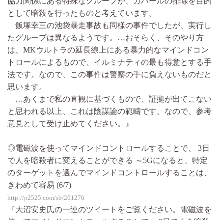
協力関係にある特殊なグループが、カバールの排除を目的
として暗殺を行ったものと考えています。
飯塚幸三の池袋暴走事故も同様の事件でしたが、実行し
たグループは異なるようです。…おそらく、そのやり方
は、MKウルトラの延長線上にある暴力的なマインドコン
トロールによるもので、イルミナティの最も得意とする手
法です。なので、この事件は警察の手に負えないものだと
思います。
…あくまで私の直観に基づくもので、証拠が出てこない
と思われる以上、これは陰謀論の範疇です。なので、参考
意見として受け止めてください。』
◎電磁波を使ってマインドコントロールすることで、 3日
で人を暗殺者に変えることができる ～5Gになると、特定
のターゲットを選んでマインドコントロールすることは、
きわめて容易 (6/7)
http://p2525.com/sb/201276
『大沼安史氏の一連のツイートをご覧ください。電磁波を