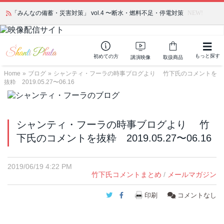
「みんなの備蓄・災害対策」 vol.4 〜断水・燃料不足・停電対策
NEW!
もっと探す
初めての方
講演映像
取扱商品
Home
»
ブログ
»
シャンティ・フーラの時事ブログより 竹下氏のコメントを
抜粋 2019.05.27〜06.16
シャンティ・フーラの時事ブログより 竹
下氏のコメントを抜粋 2019.05.27〜06.16
2019/06/19 4:22 PM
竹下氏コメントまとめ
/
メールマガジン
Twitter
Facebook
印刷
コメントなし