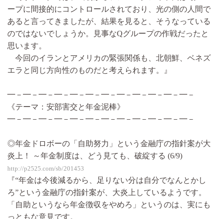
ープに間接的にコントロールされており、光の側の人間で
あると言ってきましたが、結果を見ると、そうなっている
のではないでしょうか。見事なQグループの作戦だったと
思います。
今回のイランとアメリカの緊張関係も、北朝鮮、ベネズ
エラと同じ方向性のものだと考えられます。』
━－━－━－━－━－━－━－━－━－━－━－━－
《テーマ：安部害交と年金泥棒》
━－━－━－━－━－━－━－━－━－━－━－━－
◎年金ドロボーの「自助努力」という金融庁の指針案が大
炎上！ ～年金制度は、どう見ても、破綻する (6/9)
http://p2525.com/sb/201453
『“年金は今後減るから、足りない分は自分でなんとかし
ろ”という金融庁の指針案が、大炎上しているようです。
「自助というなら年金徴収をやめろ」というのは、実にも
っともな意見です。