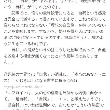
た時、 「自我」が生まれます。心の中に、“理想の自分”と
いう「自我」が生まれたのです。
…記事では、悟りの最終段階になると「自我という感覚
は完全に消滅する」と書かれていますが、これは努力して
変わらなければならない「理想の自己像」を持っていない
ことを意味します。すなわち、悟りを得た人は“あるがま
ま”の自分に安らっているのです。簡単に言うと、猫のよ
うに生きているわけです。
「自我」の消滅というのはこうした意味であって、自他
を区別する概念が無くなったという意味ではありませ
ん。』
◎死後の世界では「自我」が消滅し、「本当のあなた（エ
ス）」がむき出しになる世界に移る (5/31)
http://p2525.com/sb/200582
『…フロイトは、人の心の構造を外側から内側に向かっ
て、「超自我」、「自我」、「エス」と考えたようです。
「超自我」はいわば世間体で、あなたが“こういう場面で