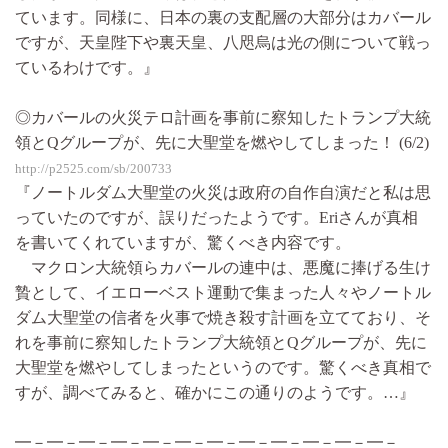
ています。同様に、日本の裏の支配層の大部分はカバール
ですが、天皇陛下や裏天皇、八咫烏は光の側について戦っ
ているわけです。』
◎カバールの火災テロ計画を事前に察知したトランプ大統
領とQグループが、先に大聖堂を燃やしてしまった！ (6/2)
http://p2525.com/sb/200733
『ノートルダム大聖堂の火災は政府の自作自演だと私は思
っていたのですが、誤りだったようです。Eriさんが真相
を書いてくれていますが、驚くべき内容です。
マクロン大統領らカバールの連中は、悪魔に捧げる生け
贄として、イエローベスト運動で集まった人々やノートル
ダム大聖堂の信者を火事で焼き殺す計画を立てており、そ
れを事前に察知したトランプ大統領とQグループが、先に
大聖堂を燃やしてしまったというのです。驚くべき真相で
すが、調べてみると、確かにこの通りのようです。…』
━－━－━－━－━－━－━－━－━－━－━－━－