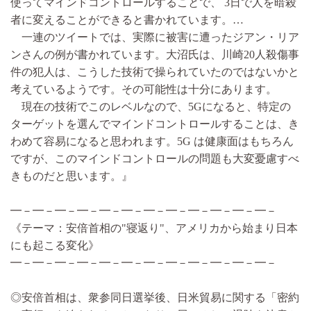
使ってマインドコントロールすることで、 3日で人を暗殺
者に変えることができると書かれています。…
一連のツイートでは、実際に被害に遭ったジアン・リア
ンさんの例が書かれています。大沼氏は、川崎20人殺傷事
件の犯人は、こうした技術で操られていたのではないかと
考えているようです。その可能性は十分にあります。
現在の技術でこのレベルなので、5Gになると、特定の
ターゲットを選んでマインドコントロールすることは、き
わめて容易になると思われます。5G は健康面はもちろん
ですが、このマインドコントロールの問題も大変憂慮すべ
きものだと思います。』
━－━－━－━－━－━－━－━－━－━－━－━－
《テーマ：安倍首相の"寝返り"、アメリカから始まり日本
にも起こる変化》
━－━－━－━－━－━－━－━－━－━－━－━－
◎安倍首相は、衆参同日選挙後、日米貿易に関する「密約