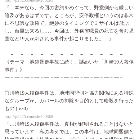
http://p2525.com/sb/200293
『…本来なら、今回の密約をめぐって、野党側から厳しい
追及があるはずです。ところが、安倍政権というのは非常
に不思議な政権で、絶妙のタイミングでミサイルは飛ぶ
し、台風は来るし…、今回は、外務省職員の死亡を含む児
童など19人が刺される事件が起こりました。…』
━－━－━－━－━－━－━－━－━－━－━－━－
《テーマ：池袋暴走事故に続く、謎めいた「川崎19人殺傷
事件」》
━－━－━－━－━－━－━－━－━－━－━－━－
◎川崎19人殺傷事件は、地球同盟側と協力関係にある特殊
なグループが、カバールの排除を目的として暗殺を行った
もの (5/30)
http://p2525.com/sb/200368
『…川崎19人殺傷事件は、真相が解明されることはないと
思っています。私の考えでは、この事件は、地球同盟側と