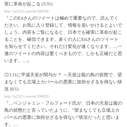
実に革命が起こる (5/31)
http://p2525.com/sb/200580
『このEriさんのツイートは極めて重要なので、読んでく
ださい。お気に入り登録して、情報を追いかけるとよいで
しょう。内容をご覧になると、日本でも確実に革命が起こ
ることを、確信できます。多くの人にEriさんのツイート
を知らせてください。それだけ変化が速くなります。…一
連のツイートの内容は驚くべきもので、しかも正確だと思
います。…』
◎3.11に平成天皇が関与か？ ～天皇は籠の鳥の状態で、望
まなくても立場上カバールの悪業に加担せざるを得ない状
況 (6/1)
http://p2525.com/sb/200629
『…ベンジャミン・フルフォード氏が、日本の天皇は籠の
鳥の状態だと言っていたように、“望まなくても立場上カ
バールの悪業に加担せざるを得ない”状況だったと思いま
す。…