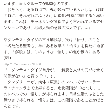
います。最大グループが0.86なのです。
おそらく、ある時点で、魂が残っている人たちは、ほぼ
同時に、それぞれにふさわしい進化段階に到達すると思い
ます。これは、チャネリング関係でよく言われているアセ
ンションであり、地球人類の意識の拡大です。…』
◎ダンテス・ダイジの言う解脱は、実は「悟り」のこと！
～名だたる聖者も、単にある段階の「悟り」を得たに過ぎ
ず、「解脱」は、このような「悟り」の遥か彼方にある
(6/1)
http://p2525.com/sb/200631
『…ダンテス・ダイジ自身が、「解脱と人格の完成は全く
関係がない」と言っています。…
クンダリニーが、肉体（広義）のレベルでサハスラー
ラ・チャクラまで上昇すると、進化段階が1.0となり、こ
のレベルでの「悟り」が得られます。日常生活のふとした
気づきで得られる「悟り」は、この段階であることがほと
んどです。