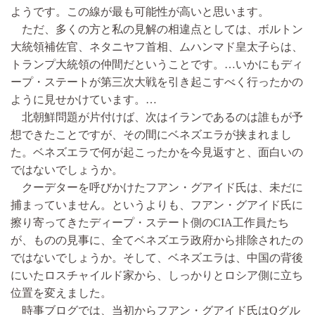
ようです。この線が最も可能性が高いと思います。
ただ、多くの方と私の見解の相違点としては、ボルトン
大統領補佐官、ネタニヤフ首相、ムハンマド皇太子らは、
トランプ大統領の仲間だということです。…いかにもディ
ープ・ステートが第三次大戦を引き起こすべく行ったかの
ように見せかけています。…
北朝鮮問題が片付けば、次はイランであるのは誰もが予
想できたことですが、その間にベネズエラが挟まれまし
た。ベネズエラで何が起こったかを今見返すと、面白いの
ではないでしょうか。
クーデターを呼びかけたフアン・グアイド氏は、未だに
捕まっていません。というよりも、フアン・グアイド氏に
擦り寄ってきたディープ・ステート側のCIA工作員たち
が、ものの見事に、全てベネズエラ政府から排除されたの
ではないでしょうか。そして、ベネズエラは、中国の背後
にいたロスチャイルド家から、しっかりとロシア側に立ち
位置を変えました。
時事ブログでは、当初からフアン・グアイド氏はQグル