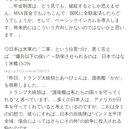
…年金制度は、どう見ても、破綻するとしか思えませ
ん。MSA資金でもぶちこんで、国民に全額返済したらど
うでしょうか。そして、ベーシックインカムを導入しま
す。将来的にはこういう方向しかないのではないかと思い
ます。』
◎日本は米軍の「二軍」という位置づけ、悪く言え
ば、“傭兵以下の扱い” ～防衛させられるのは、日本ではな
く米艦 (5/29)
http://p2525.com/sb/200323
『昨日、トランプ大統領とあべぴょんは、護衛艦「かが」
を視察しました。…
トランプ大統領は、“護衛艦は私たちの国々を守ってく
れる”と述べています。…多くの日本人は、アメリカが日
本を守ってくれていると考えているのですが、これは全く
の幻想で、彼らにすれば…日本の自衛隊は“インド太平洋
全域、場合によってはさらにその外”の紛争に投入される
駒なのです。…』