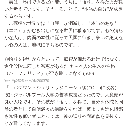
実は、私はできるだけ若いうちに「悟り」を得た方が良
いと考えています。そうすることで、“本当の自分”が成長
するからです。
…死後の世界では「自我」が消滅し、「本当のあなた
（エス）」がむき出しになる世界に移るのです。心の清ら
かな人は、内面の本性に従って天国に行き、争いの絶えな
い心の人は、地獄に堕ちるのです。』
◎悟りを得たからといって、叡智が備わるわけではなく、
進化段階に応じた智恵があるだけ ～本人の生来の性格
（パーソナリティ）が浮き彫りになる (5/30)
http://p2525.com/sb/200370
『…バグワン・シュリ・ラジニーシ（後にOshoに改名）…
彼はジャバルプール大学の哲学教授だったので、大変頭が
良い人物です。その彼が「悟り」を得て、自分を仏陀と同
等の者として自信満々の講話をすれば、彼よりも進化段階
も知性も低い者にとっては、彼の誤りや問題点を見抜くこ
とが難しくなります。