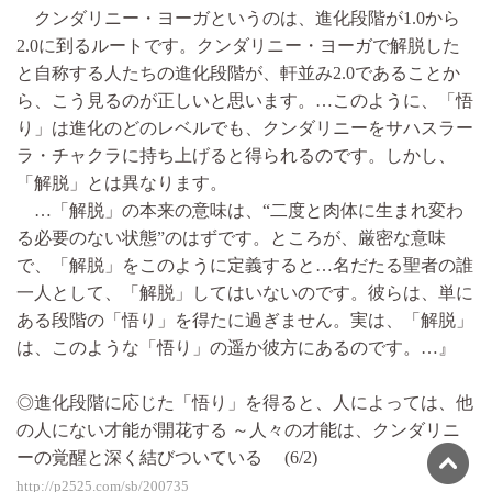
クンダリニー・ヨーガというのは、進化段階が1.0から
2.0に到るルートです。クンダリニー・ヨーガで解脱した
と自称する人たちの進化段階が、軒並み2.0であることか
ら、こう見るのが正しいと思います。…このように、「悟
り」は進化のどのレベルでも、クンダリニーをサハスラー
ラ・チャクラに持ち上げると得られるのです。しかし、
「解脱」とは異なります。
…「解脱」の本来の意味は、“二度と肉体に生まれ変わ
る必要のない状態”のはずです。ところが、厳密な意味
で、「解脱」をこのように定義すると…名だたる聖者の誰
一人として、「解脱」してはいないのです。彼らは、単に
ある段階の「悟り」を得たに過ぎません。実は、「解脱」
は、このような「悟り」の遥か彼方にあるのです。…』
◎進化段階に応じた「悟り」を得ると、人によっては、他
の人にない才能が開花する ～人々の才能は、クンダリニ
ーの覚醒と深く結びついている (6/2)
http://p2525.com/sb/200735