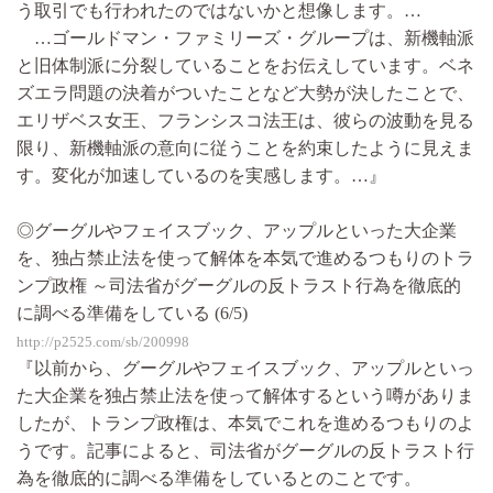
う取引でも行われたのではないかと想像します。…
…ゴールドマン・ファミリーズ・グループは、新機軸派
と旧体制派に分裂していることをお伝えしています。ベネ
ズエラ問題の決着がついたことなど大勢が決したことで、
エリザベス女王、フランシスコ法王は、彼らの波動を見る
限り、新機軸派の意向に従うことを約束したように見えま
す。変化が加速しているのを実感します。…』
◎グーグルやフェイスブック、アップルといった大企業
を、独占禁止法を使って解体を本気で進めるつもりのトラ
ンプ政権 ～司法省がグーグルの反トラスト行為を徹底的
に調べる準備をしている (6/5)
http://p2525.com/sb/200998
『以前から、グーグルやフェイスブック、アップルといっ
た大企業を独占禁止法を使って解体するという噂がありま
したが、トランプ政権は、本気でこれを進めるつもりのよ
うです。記事によると、司法省がグーグルの反トラスト行
為を徹底的に調べる準備をしているとのことです。