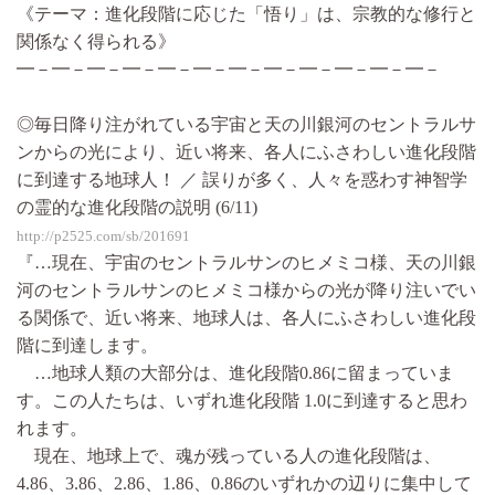
《テーマ：進化段階に応じた「悟り」は、宗教的な修行と
関係なく得られる》
━－━－━－━－━－━－━－━－━－━－━－━－
◎毎日降り注がれている宇宙と天の川銀河のセントラルサ
ンからの光により、近い将来、各人にふさわしい進化段階
に到達する地球人！ ／ 誤りが多く、人々を惑わす神智学
の霊的な進化段階の説明 (6/11)
http://p2525.com/sb/201691
『…現在、宇宙のセントラルサンのヒメミコ様、天の川銀
河のセントラルサンのヒメミコ様からの光が降り注いでい
る関係で、近い将来、地球人は、各人にふさわしい進化段
階に到達します。
…地球人類の大部分は、進化段階0.86に留まっていま
す。この人たちは、いずれ進化段階 1.0に到達すると思わ
れます。
現在、地球上で、魂が残っている人の進化段階は、
4.86、3.86、2.86、1.86、0.86のいずれかの辺りに集中して