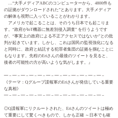
…“大手メディアABCのコンピューターから、4800件も
の証拠がダウンロードされた”とあります。大手メディア
の解体も視野に入っていることがわかります。
アメリカで起こることは、そのうち日本でも起こりま
す。“政府がIoT機器に無差別侵入調査” を行うようです
が、“事実上の政府による不正アクセスではないか”との批
判が起きています。しかし、これは国民の監視強化になる
と同時に、政府と結託する犯罪者集団の証拠を掴むことに
もなります。先程のEriさんの最後のツイートを見ると、
後者の可能性の方が高いような気がします。』
━－━－━－━－━－━－━－━－━－━－━－━－
《テーマ：Qグループ諜報軍のEriさんが発信している重要
な真相》
━－━－━－━－━－━－━－━－━－━－━－━－
◎Q諜報軍にリクルートされた、Eriさんのツイートは極め
て重要にして驚くべきもので、しかも正確 ～日本でも確