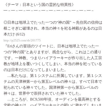
《テーマ：日本という国の霊的な特異性》
━－━－━－━－━－━－━－━－━－━－━－━－
◎日本は地球上でたった一つの“神の国” ～先住民の信仰は
根こそぎに破壊され、本当の神々を祀る神殿があるのは日
本だけ (6/12)
http://p2525.com/sb/201775
『Eriさんの冒頭のツイートに、日本は地球上でたった一
つの“神の国”とありますが、残念ながら、これはこの通り
です。一神教、つまりハイアラーキーが作り出した人工宗
教が地球上を覆いつくしてしまい、本当の神を祀っている
のは日本だけになってしまいました。
…私たちは、第１システムに所属しています。第１シス
テムの天津神第一から第五レベルの神々は、すべて日本で
祀られている神々でした。国津神第一から第五レベルの
神々は、世界中で崇拝されていた神々でした。
…ところが、BC9,500年頃、オーディンを最高神とする
北欧の神々は、ハイアラーキーとの戦いに敗れてしまいま