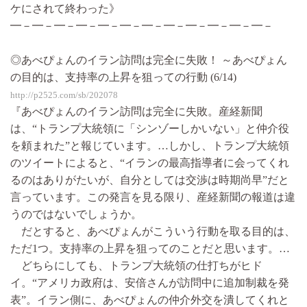
ケにされて終わった》
━－━－━－━－━－━－━－━－━－━－━－━－
◎あべぴょんのイラン訪問は完全に失敗！ ～あべぴょん
の目的は、支持率の上昇を狙っての行動 (6/14)
http://p2525.com/sb/202078
『あべぴょんのイラン訪問は完全に失敗。産経新聞
は、“トランプ大統領に「シンゾーしかいない」と仲介役
を頼まれた”と報じています。…しかし、トランプ大統領
のツイートによると、“イランの最高指導者に会ってくれ
るのはありがたいが、自分としては交渉は時期尚早”だと
言っています。この発言を見る限り、産経新聞の報道は違
うのではないでしょうか。
だとすると、あべぴょんがこういう行動を取る目的は、
ただ1つ。支持率の上昇を狙ってのことだと思います。…
どちらにしても、トランプ大統領の仕打ちがヒド
イ。“アメリカ政府は、安倍さんが訪問中に追加制裁を発
表”。イラン側に、あべぴょんの仲介外交を潰してくれと