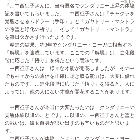
『…中西征子さんに、当時匿名でクンダリニー上昇の体験
記を書いてもらいました。…中西征子さんは「チャクラを
覚醒させるムドラー（手印）」と「ガヤトリー・マントラ
の除霊と浄化の祈り」、そして「ガヤトリー・マントラ」
を毎日欠かさず行ったようです。
精進の結果、約3年でクンダリニー・ヨーガに相当する
「解脱」を達成しています。ここでの「解脱」は…進化段
階に応じた「悟り」を得たという意味です。
中西征子さんは、様々な才能が開花しましたが、その中
でも神々からの通信を正確に聴き取る能力は、大変に優れ
たものです。…進化段階に応じた「悟り」を得ると、人に
よっては、他の人にない才能が開花することがあります。
…
中西征子さんが本当に大変だったのは、クンダリニーの
覚醒体験以降のことです。…以降の、中西征子さんと霊と
の戦いは、彼女自身が思い出すのも辛いものだと思いま
す。
中西征子さんが体験したように、クンダリニー・ヨー