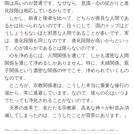
階は高いのが普通です。なぜなら、意識・心の拡がりと進
化段階は相応しているからです。
しかし、前者と後者を比べて、どちらが善良な人間であ
るかは比べられないのです。往々にして、国のトップはど
うしょうもないほど邪悪な人間であることが多いです。実
は、進化段階も同じなのです。進化段階が高いからといっ
て、心が清らかであるとは限らないのです。
心を浄めるには、人間関係を通じて、しかも濃密な人間
関係を通じて浄めるしかありません。特に、夫婦関係、親
子関係という濃密な関係の中でこそ、浄められていくもの
なのです。
ところが、宗教関係者は、こうした本当に重要な修行の
場から、常に逃避しています。なので、彼らの心はいつま
でたっても浄化されることがないのです。
天界の改革で、名だたる宗教家、高名な神々が軒並み消
滅してしまったのは、こうしたことが背景にあります。』
━－━－━－━－━－━－━－━－━－━－━－━－