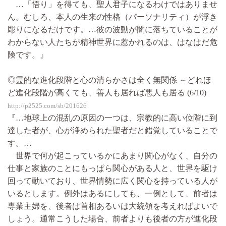
…「悟り」を得ても、聖人君子になるわけではありませ
ん。むしろ、本人の生来の性格（パーソナリティ）が浮き
彫りになるだけです。…彼の波動が闇に落ちていることが
わからない人たちが精神世界に惹かれるのは、はなはだ危
険です。』
◎霊的な進化段階と心の清らかさは全く無関係 ～どれほ
ど進化段階が高くても、善人も居れば悪人も居る (6/10)
http://p2525.com/sb/201626
『…地球上の混乱の原因の一つは、宗教的に高い位階に到
達した者が、心が浄められた聖者だと錯覚していることで
す。…
世界で何が起こっているかにあまり関心がなく、自分の
仕事と家族のことにもっぱら関心がある人と、世界を駆け
回って動いており、世界情勢に広く関心を持っている人が
いるとします。例外はあるにしても、一例として、前者は
専業主婦を、後者は首相あるいは大統領を考えればよいで
しょう。通常こうした場合、前者よりも後者の方が進化段