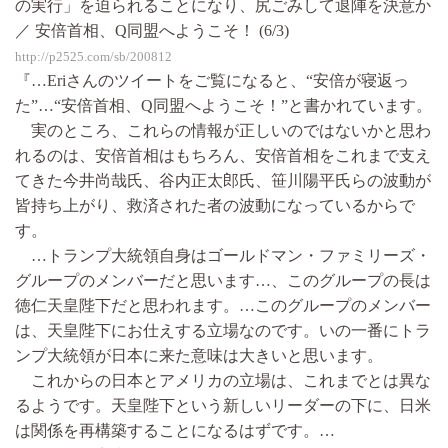
の実行」を迫られることになり、尻ごみして退陣を決意か
／ 安倍首相、Q同盟へようこそ！ (6/3)
http://p2525.com/sb/200812
『…Eriさんのツイートをご覧になると、“安倍が寝返っ
た”…“安倍首相、Q同盟へようこそ！”と書かれています。
実のところ、これらの情報が正しいのではないかと思わ
れるのは、安倍首相はもちろん、安倍首相をこれまで支え
てきた今井尚哉氏、谷内正太郎氏、笹川陽平氏らの波動が
皆持ち上がり、救済された者の波動になっているからで
す。
…トランプ大統領自身はゴールドマン・ファミリーズ・
グループのメンバーだと思います…、このグループの長は
徳仁天皇陛下だと思われます。…このグループのメンバー
は、天皇陛下にお仕えする立場なのです。いの一番にトラ
ンプ大統領が日本に来た意味は大きいと思います。
これからの日本とアメリカの立場は、これまでとは異な
るようです。天皇陛下という新しいリーダーの下に、日米
は関係を再構築することになるはずです。…