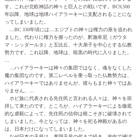
す。これが北欧神話の神々と巨人との戦いです。BC9,500
年以降、地球は地球ハイアラーキーに支配されることにな
ってしまいました。
…BC 330年頃には…エジプトの神々は権力の座を追われ
ました。代わりに権力を握ったのが、釈迦牟尼（ガウタ
マ・シッダールタ）と五比丘、十大弟子を中心とする仏教
勢力です。これ以降、地球は、暗黒の時代に入りました。
…
…ハイアラーキーは神々の集団ではなく、魂をなくした
魔の集団なのです。第二レベルを乗っ取った仏教勢力は、
ハイアラーキーではありませんが、彼らもまた神々ではあ
りません。…
ホピ族に代表される先住民と言われる人々は、神々を崇
拝して来たのです。ところが、ハイアラーキーによる徹底
的な虐殺によって、先住民の信仰は根こそぎに破壊されて
しまいました。今となっては、神々を祀る神殿があるの
は、日本だけになってしまいました。
なぜ日本の天皇は、孝明天皇の代まで続き、途中で滅ぼ