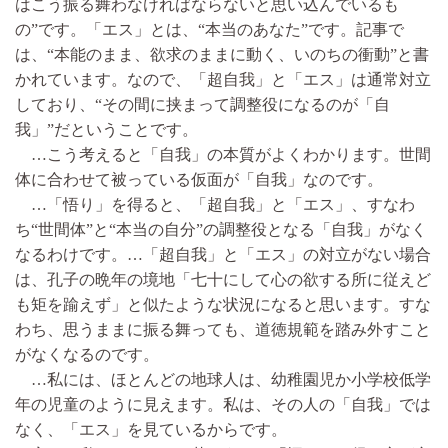
はこう振る舞わなければならないと思い込んでいるも
の”です。「エス」とは、“本当のあなた”です。記事で
は、“本能のまま、欲求のままに動く、いのちの衝動”と書
かれています。なので、「超自我」と「エス」は通常対立
しており、“その間に挟まって調整役になるのが「自
我」”だということです。
…こう考えると「自我」の本質がよくわかります。世間
体に合わせて被っている仮面が「自我」なのです。
…「悟り」を得ると、「超自我」と「エス」、すなわ
ち“世間体”と“本当の自分”の調整役となる「自我」がなく
なるわけです。…「超自我」と「エス」の対立がない場合
は、孔子の晩年の境地「七十にして心の欲する所に従えど
も矩を踰えず」と似たような状況になると思います。すな
わち、思うままに振る舞っても、道徳規範を踏み外すこと
がなくなるのです。
…私には、ほとんどの地球人は、幼稚園児か小学校低学
年の児童のように見えます。私は、その人の「自我」では
なく、「エス」を見ているからです。