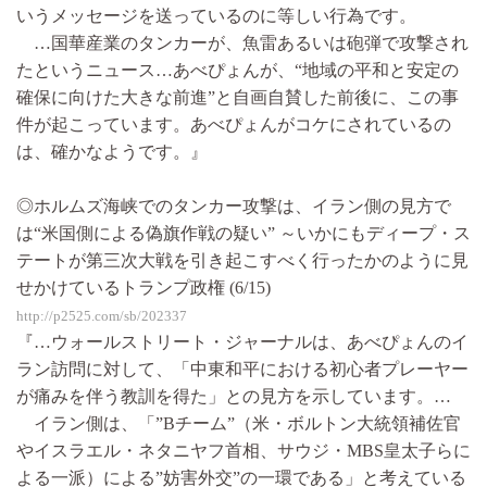
いうメッセージを送っているのに等しい行為です。
…国華産業のタンカーが、魚雷あるいは砲弾で攻撃され
たというニュース…あべぴょんが、“地域の平和と安定の
確保に向けた大きな前進”と自画自賛した前後に、この事
件が起こっています。あべぴょんがコケにされているの
は、確かなようです。』
◎ホルムズ海峡でのタンカー攻撃は、イラン側の見方で
は“米国側による偽旗作戦の疑い” ～いかにもディープ・ス
テートが第三次大戦を引き起こすべく行ったかのように見
せかけているトランプ政権 (6/15)
http://p2525.com/sb/202337
『…ウォールストリート・ジャーナルは、あべぴょんのイ
ラン訪問に対して、「中東和平における初心者プレーヤー
が痛みを伴う教訓を得た」との見方を示しています。…
イラン側は、「”Bチーム”（米・ボルトン大統領補佐官
やイスラエル・ネタニヤフ首相、サウジ・MBS皇太子らに
よる一派）による”妨害外交”の一環である」と考えている