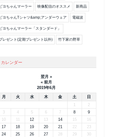
ピヨちゃんマーラー
映像配信のオススメ
新商品
ピヨちゃんTシャツ&amp;アンダーウェア
電磁波
ピヨちゃんマーラー「スタンダード」
プレゼント(定期プレゼント以外)
竹下家の野草
カレンダー
翌月 »
« 前月
2019年6月
月
火
水
木
金
土
日
1
2
3
4
5
6
7
8
9
10
11
12
13
14
15
16
17
18
19
20
21
22
23
24
25
26
27
28
29
30