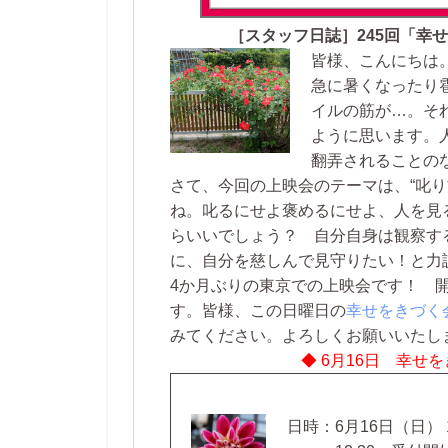
［スタッフ日誌］245回「幸
皆様、こんにちは
急に暑くなったり
イルの筋が…。そ
ように思います。
翻弄されることの
さて、今回の上映会のテーマは、“叱り
ね。叱るにせよ褒めるにせよ、人を見
らいいでしょう？ 自分自身は観察す
に、自分を慈しんで見守りたい！と力
4か月ぶりの東京での上映会です！ 
す。皆様、この日曜日の
幸せをきづく
みてください。よろしくお願いいたし
◆ 6月16日 幸せ
日時：6月16日（日） 1