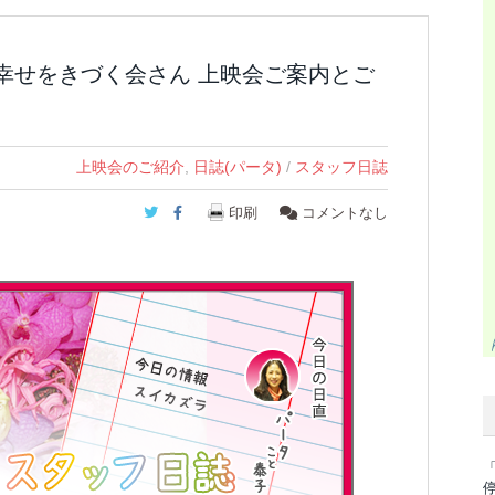
「幸せをきづく会さん 上映会ご案内とご
上映会のご紹介
,
日誌(パータ)
/
スタッフ日誌
Twitter
Facebook
印刷
コメントなし
「