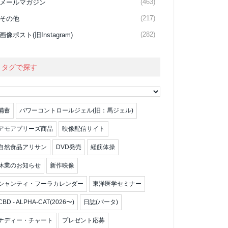
(463)
メールマガジン
(217)
その他
(282)
画像ポスト(旧Instagram)
タグで探す
備蓄
パワーコントロールジェル(旧：馬ジェル)
アモアプリーズ商品
映像配信サイト
自然食品アリサン
DVD発売
経筋体操
休業のお知らせ
新作映像
シャンティ・フーラカレンダー
東洋医学セミナー
CBD - ALPHA-CAT(2026〜)
日誌(パータ)
ナディー・チャート
プレゼント応募