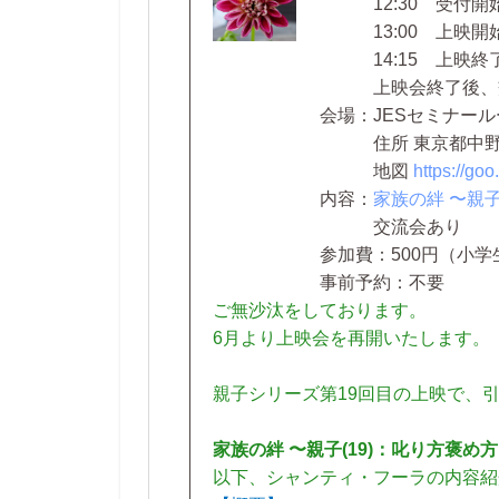
12:30 受付開
13:00 上映開
14:15 上映終
上映会終了後、交
会場：JESセミナー
住所 東京都中野区東中野
地図
https://g
内容：
家族の絆 〜親
交流会あり
参加費：500円（小
事前予約：不要
ご無沙汰をしております。
6月より上映会を再開いたします。
親子シリーズ第19回目の上映で、
家族の絆 〜親子(19)：叱り方褒め
以下、シャンティ・フーラの内容紹