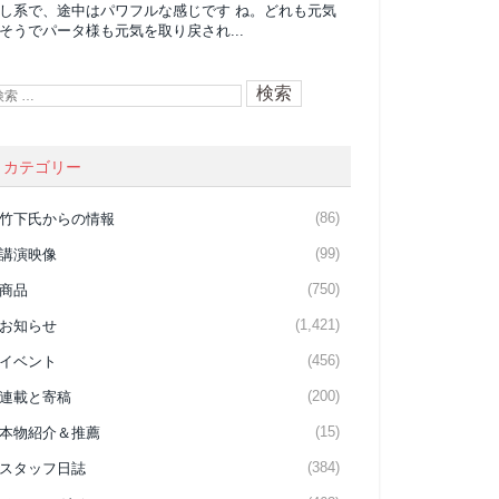
し系で、途中はパワフルな感じです ね。どれも元気
そうでパータ様も元気を取り戻され...
カテゴリー
(86)
竹下氏からの情報
(99)
講演映像
(750)
商品
(1,421)
お知らせ
(456)
イベント
(200)
連載と寄稿
(15)
本物紹介＆推薦
(384)
スタッフ日誌