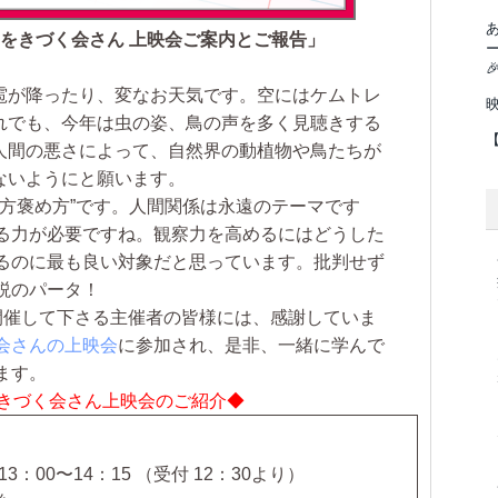
せをきづく会さん 上映会ご案内とご報告」
。

雹が降ったり、変なお天気です。空にはケムトレ
れでも、今年は虫の姿、鳥の声を多く見聴きする
人間の悪さによって、自然界の動植物や鳥たちが
ないようにと願います。
方褒め方”です。人間関係は永遠のテーマです
る力が必要ですね。観察力を高めるにはどうした
るのに最も良い対象だと思っています。批判せず
説のパータ！
開催して下さる主催者の皆様には、感謝していま
会さんの上映会
に参加され、是非、一緒に学んで
ます。
をきづく会さん上映会のご紹介◆
3：00〜14：15 （受付 12：30より）