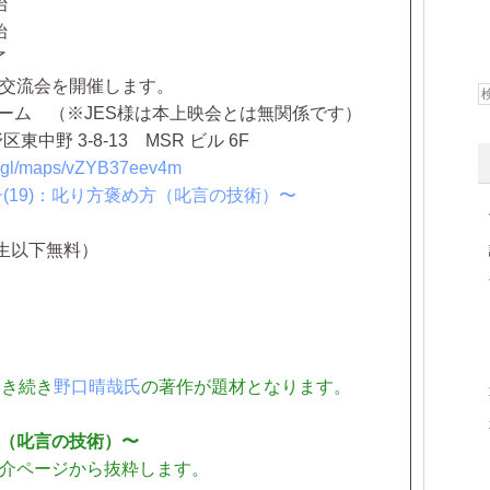
始
始
了
流会を開催します。
ルーム （※JES様は本上映会とは無関係です）
 3-8-13 MSR ビル 6F
oo.gl/maps/vZYB37eev4m
子(19)：叱り方褒め方（叱言の技術）〜
学生以下無料）
引き続き
野口晴哉氏
の著作が題材となります。
方（叱言の技術）〜
介ページから抜粋します。