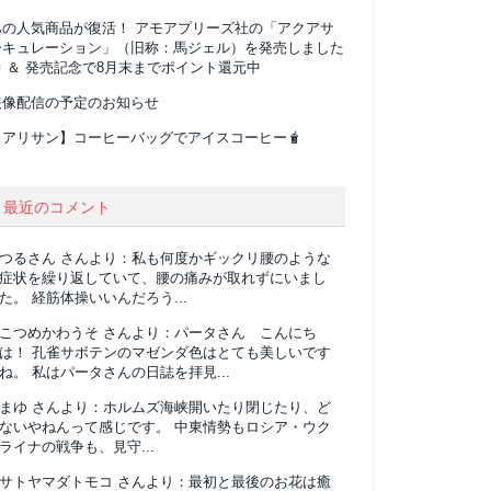
あの人気商品が復活！ アモアプリーズ社の「アクアサ
ーキュレーション」（旧称：馬ジェル）を発売しました
 ＆ 発売記念で8月末までポイント還元中
映像配信の予定のお知らせ
【アリサン】コーヒーバッグでアイスコーヒー🧋
最近のコメント
つるさん
さんより：
私も何度かギックリ腰のような
症状を繰り返していて、腰の痛みが取れずにいまし
た。 経筋体操いいんだろう...
こつめかわうそ
さんより：
パータさん こんにち
は！ 孔雀サボテンのマゼンダ色はとても美しいです
ね。 私はパータさんの日誌を拝見...
まゆ
さんより：
ホルムズ海峡開いたり閉じたり、ど
ないやねんって感じです。 中東情勢もロシア・ウク
ライナの戦争も、見守...
サトヤマダトモコ
さんより：
最初と最後のお花は癒