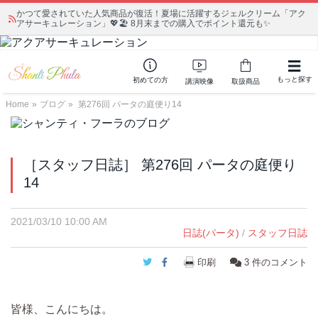
かつて愛されていた人気商品が復活！夏場に活躍するジェルクリーム「アク
アサーキュレーション」💖🏖️ 8月末までの購入でポイント還元も✨
もっと探す
初めての方
講演映像
取扱商品
Home
»
ブログ
»
第276回 パータの庭便り14
［スタッフ日誌］ 第276回 パータの庭便り
14
2021/03/10 10:00 AM
日誌(パータ)
/
スタッフ日誌
Twitter
Facebook
印刷
3
件のコメント
皆様、こんにちは。