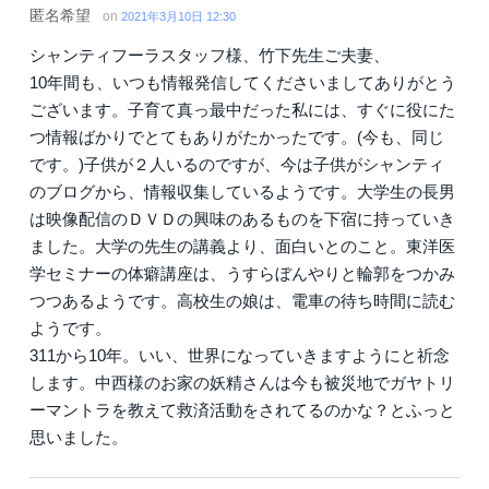
匿名希望
on
2021年3月10日 12:30
シャンティフーラスタッフ様、竹下先生ご夫妻、
10年間も、いつも情報発信してくださいましてありがとう
ございます。子育て真っ最中だった私には、すぐに役にた
つ情報ばかりでとてもありがたかったです。(今も、同じ
です。)子供が２人いるのですが、今は子供がシャンティ
のブログから、情報収集しているようです。大学生の長男
は映像配信のＤＶＤの興味のあるものを下宿に持っていき
ました。大学の先生の講義より、面白いとのこと。東洋医
学セミナーの体癖講座は、うすらぼんやりと輪郭をつかみ
つつあるようです。高校生の娘は、電車の待ち時間に読む
ようです。
311から10年。いい、世界になっていきますようにと祈念
します。中西様のお家の妖精さんは今も被災地でガヤトリ
ーマントラを教えて救済活動をされてるのかな？とふっと
思いました。