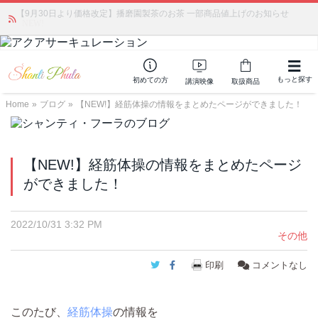
【9月30日より価格改定】播磨園製茶のお茶 一部商品値上げのお知らせ
「みんなの備蓄・災害対策」 vol.4 〜断水・燃料不足・停電対策
NEW!
もっと探す
初めての方
講演映像
取扱商品
Home
»
ブログ
»
【NEW!】経筋体操の情報をまとめたページができました！
【NEW!】経筋体操の情報をまとめたページ
ができました！
2022/10/31 3:32 PM
その他
Twitter
Facebook
印刷
コメントなし
このたび、
経筋体操
の情報を