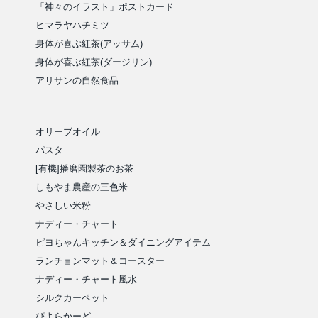
「神々のイラスト」ポストカード
ヒマラヤハチミツ
身体が喜ぶ紅茶(アッサム)
身体が喜ぶ紅茶(ダージリン)
アリサンの自然食品
オリーブオイル
パスタ
[有機]播磨園製茶のお茶
しもやま農産の三色米
やさしい米粉
ナディー・チャート
ピヨちゃんキッチン＆ダイニングアイテム
ランチョンマット＆コースター
ナディー・チャート風水
シルクカーペット
ぴよらかーど