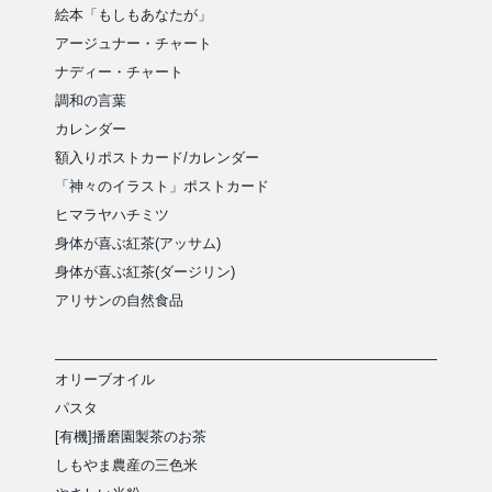
絵本「もしもあなたが」
アージュナー・チャート
ナディー・チャート
調和の言葉
カレンダー
額入りポストカード/カレンダー
「神々のイラスト」ポストカード
ヒマラヤハチミツ
身体が喜ぶ紅茶(アッサム)
身体が喜ぶ紅茶(ダージリン)
アリサンの自然食品
オリーブオイル
パスタ
[有機]播磨園製茶のお茶
しもやま農産の三色米