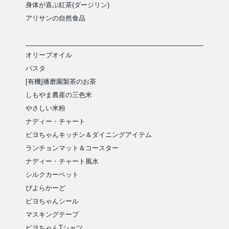
身体が喜ぶ紅茶(ダージリン)
アリサンの自然食品
オリーブオイル
パスタ
[有機]播磨園製茶のお茶
しもやま農産の三色米
やさしい米粉
ナディー・チャート
ピヨちゃんキッチン＆ダイニングアイテム
ランチョンマット＆コースター
ナディー・チャート風水
シルクカーペット
ぴよらかーど
ピヨちゃんシール
マスキングテープ
ピヨちゃんTシャツ