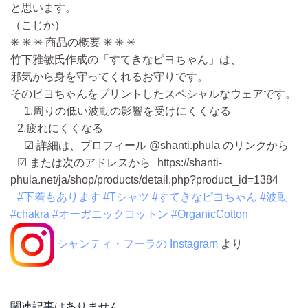
と思います。
（こじか）
✳ ✳ ✳ 商品の概要 ✳ ✳ ✳
竹下雅敏氏作成の「すてきなピヨちゃん」は、
邪気から身を守ってくれるお守りです。
そのピヨちゃんをプリントしたスペシャルなウェアです。
1.周りの低い波動の影響を受けにくくなる
2.疲れにくくなる
☑ 詳細は、プロフィール @shanti.phula のリンクから
☑ または次のアドレスから https://shanti-
phula.net/ja/shop/products/detail.php?product_id=1384
#下着もあります
#Tシャツ
#すてきなピヨちゃん
#波動
#chakra
#オーガニックコットン
#OrganicCotton
シャンティ・フーラの Instagram
より
関連記事はありません