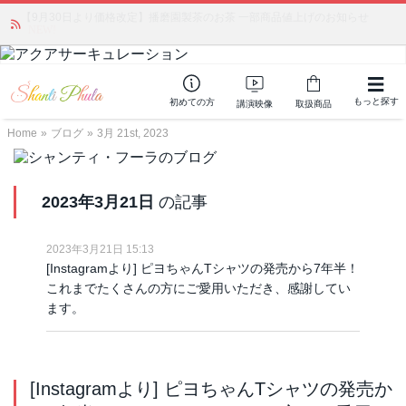
「みんなの備蓄・災害対策」 vol.4 〜断水・燃料不足・停電対策
NEW!
もっと探す
初めての方
講演映像
取扱商品
Home
»
ブログ
»
3月 21st, 2023
2023年3月21日
の記事
2023年3月21日 15:13
[Instagramより] ピヨちゃんTシャツの発売から7年半！
これまでたくさんの方にご愛用いただき、感謝してい
ます。
[Instagramより] ピヨちゃんTシャツの発売か