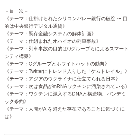
－目 次－
《テーマ：仕掛けられたシリコンバレー銀行の破綻 〜 目
的は中央銀行デジタル通貨》
《テーマ：既存金融システムの解体計画》
《テーマ：仕組まれたオハイオの列車事故》
《テーマ：列車事故の目的はQグループらによるスマート
シティ構築》
《テーマ：Qグループとホワイトハットの動向》
《テーマ：Twitterにトレンド入りした「ケムトレイル」》
《テーマ：アジアのウクライナに仕立てられる日本》
《テーマ：次は食品がmRNAワクチンに汚染されている》
《テーマ：ワクチンに混入するDNAと構造物、パンデミ
ック条約》
《テーマ：人間がAIを超えた存在であることに気づくに
は》