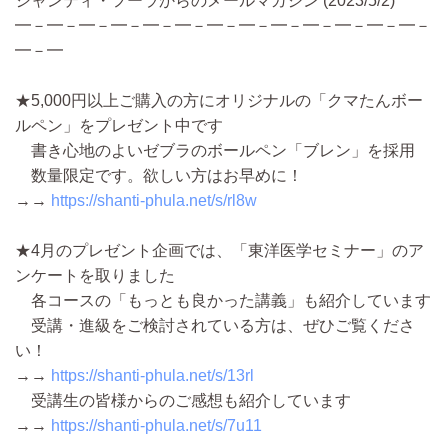
シャンティ・フーラからのメールマガジン (2023/5/2)
━－━－━－━－━－━－━－━－━－━－━－━－━－
━－━
★5,000円以上ご購入の方にオリジナルの「クマたんボー
ルペン」をプレゼント中です
書き心地のよいゼブラのボールペン「ブレン」を採用
数量限定です。欲しい方はお早めに！
→→
https://shanti-phula.net/s/rl8w
★4月のプレゼント企画では、「東洋医学セミナー」のア
ンケートを取りました
各コースの「もっとも良かった講義」も紹介しています
受講・進級をご検討されている方は、ぜひご覧くださ
い！
→→
https://shanti-phula.net/s/13rl
受講生の皆様からのご感想も紹介しています
→→
https://shanti-phula.net/s/7u11