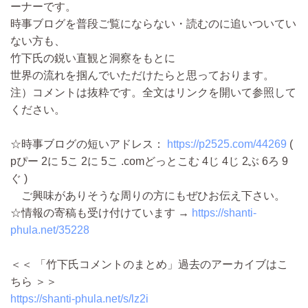
ーナーです。
時事ブログを普段ご覧にならない・読むのに追いついてい
ない方も、
竹下氏の鋭い直観と洞察をもとに
世界の流れを掴んでいただけたらと思っております。
注）コメントは抜粋です。全文はリンクを開いて参照して
ください。
☆時事ブログの短いアドレス：
https://p2525.com/44269
(
pぴー 2に 5こ 2に 5こ .comどっとこむ 4じ 4じ 2ぶ 6ろ 9
ぐ )
ご興味がありそうな周りの方にもぜひお伝え下さい。
☆情報の寄稿も受け付けています →
https://shanti-
phula.net/35228
＜＜ 「竹下氏コメントのまとめ」過去のアーカイブはこ
ちら ＞＞
https://shanti-phula.net/s/lz2i