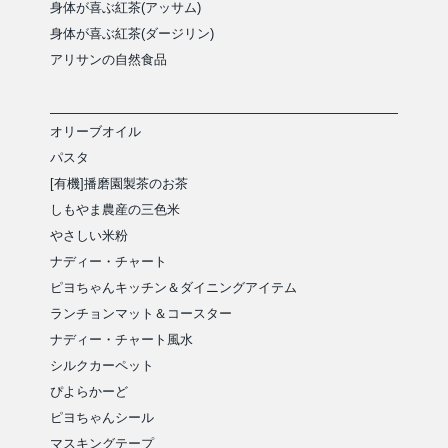
身体が喜ぶ紅茶(アッサム)
身体が喜ぶ紅茶(ダージリン)
アリサンの自然食品
オリーブオイル
パスタ
[有機]播磨園製茶のお茶
しもやま農産の三色米
やさしい米粉
ナディー・チャート
ピヨちゃんキッチン＆ダイニングアイテム
ランチョンマット＆コースター
ナディー・チャート風水
シルクカーペット
ぴよらかーど
ピヨちゃんシール
マスキングテープ