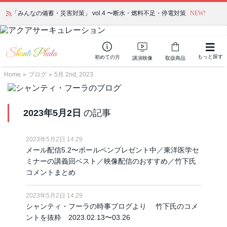
「みんなの備蓄・災害対策」 vol.4 〜断水・燃料不足・停電対策
NEW!
もっと探す
初めての方
講演映像
取扱商品
Home
»
ブログ
»
5月 2nd, 2023
2023年5月2日
の記事
2023年5月2日 14:29
メール配信5.2〜ボールペンプレゼント中／東洋医学セ
ミナーの講義回ベスト／映像配信のおすすめ／竹下氏
コメントまとめ
2023年5月2日 14:29
シャンティ・フーラの時事ブログより 竹下氏のコメ
ントを抜粋 2023.02.13〜03.26