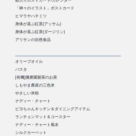
額入りポストカード/カレンダー
「神々のイラスト」ポストカード
ヒマラヤハチミツ
身体が喜ぶ紅茶(アッサム)
身体が喜ぶ紅茶(ダージリン)
アリサンの自然食品
オリーブオイル
パスタ
[有機]播磨園製茶のお茶
しもやま農産の三色米
やさしい米粉
ナディー・チャート
ピヨちゃんキッチン＆ダイニングアイテム
ランチョンマット＆コースター
ナディー・チャート風水
シルクカーペット