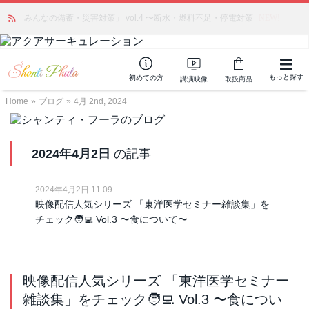
かつて愛されていた人気商品が復活！夏場に活躍するジェルクリーム「アク
「みんなの備蓄・災害対策」 vol.4 〜断水・燃料不足・停電対策
NEW!
アサーキュレーション」💖🏖️ 8月末までの購入でポイント還元も✨
もっと探す
初めての方
講演映像
取扱商品
Home
»
ブログ
»
4月 2nd, 2024
2024年4月2日
の記事
2024年4月2日 11:09
映像配信人気シリーズ 「東洋医学セミナー雑談集」を
チェック🧑‍💻 Vol.3 〜食について〜
映像配信人気シリーズ 「東洋医学セミナー
雑談集」をチェック🧑‍💻 Vol.3 〜食につい