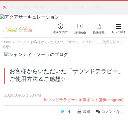
かつて愛されていた人気商品が復活！夏場に活躍するジェルクリーム「アク
アサーキュレーション」💖🏖️ 8月末までの購入でポイント還元も✨
もっと探す
初めての方
講演映像
取扱商品
Home
»
ブログ
»
お客様からいただいた「サウンドテラピー」ご使用方法＆ご
感想✨
お客様からいただいた「サウンドテラピー」
ご使用方法＆ご感想✨
2024/09/06 3:53 PM
サウンドテラピー
/
画像ポスト(旧Instagram)
Twitter
Facebook
印刷
コメントなし