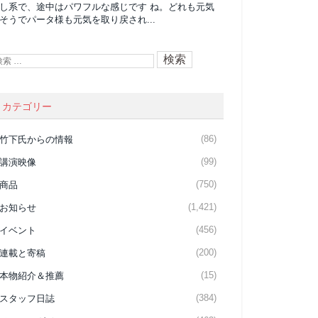
し系で、途中はパワフルな感じです ね。どれも元気
そうでパータ様も元気を取り戻され...
カテゴリー
(86)
竹下氏からの情報
(99)
講演映像
(750)
商品
(1,421)
お知らせ
(456)
イベント
(200)
連載と寄稿
(15)
本物紹介＆推薦
(384)
スタッフ日誌