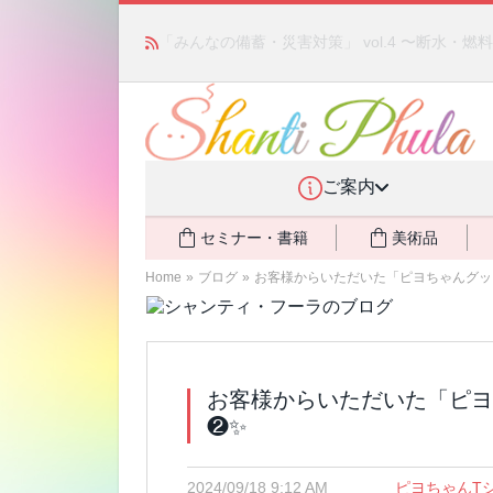
あの人気商品が復活！ アモアプリーズ社の「ア
ント還元中
NEW!
ご案内
セミナー・書籍
美術品
Home
»
ブログ
»
お客様からいただいた「ピヨちゃんグッ
お客様からいただいた「ピヨ
❷✨
2024/09/18 9:12 AM
ピヨちゃんT