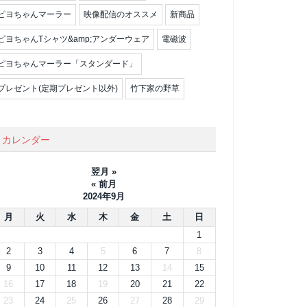
ピヨちゃんマーラー
映像配信のオススメ
新商品
ピヨちゃんTシャツ&amp;アンダーウェア
電磁波
ピヨちゃんマーラー「スタンダード」
プレゼント(定期プレゼント以外)
竹下家の野草
カレンダー
翌月 »
« 前月
2024年9月
月
火
水
木
金
土
日
1
2
3
4
5
6
7
8
9
10
11
12
13
14
15
16
17
18
19
20
21
22
23
24
25
26
27
28
29