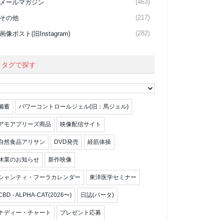
(463)
メールマガジン
(217)
その他
(282)
画像ポスト(旧Instagram)
タグで探す
備蓄
パワーコントロールジェル(旧：馬ジェル)
アモアプリーズ商品
映像配信サイト
自然食品アリサン
DVD発売
経筋体操
休業のお知らせ
新作映像
シャンティ・フーラカレンダー
東洋医学セミナー
CBD - ALPHA-CAT(2026〜)
日誌(パータ)
ナディー・チャート
プレゼント応募