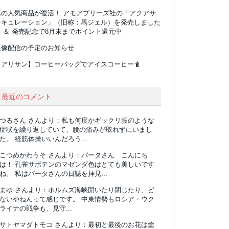
あの人気商品が復活！ アモアプリーズ社の「アクアサ
ーキュレーション」（旧称：馬ジェル）を発売しました
 ＆ 発売記念で8月末までポイント還元中
映像配信の予定のお知らせ
【アリサン】コーヒーバッグでアイスコーヒー🧋
最近のコメント
つるさん
さんより：
私も何度かギックリ腰のような
症状を繰り返していて、腰の痛みが取れずにいまし
た。 経筋体操いいんだろう...
こつめかわうそ
さんより：
パータさん こんにち
は！ 孔雀サボテンのマゼンダ色はとても美しいです
ね。 私はパータさんの日誌を拝見...
まゆ
さんより：
ホルムズ海峡開いたり閉じたり、ど
ないやねんって感じです。 中東情勢もロシア・ウク
ライナの戦争も、見守...
サトヤマダトモコ
さんより：
最初と最後のお花は癒