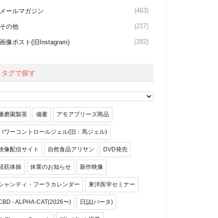
(463)
メールマガジン
(217)
その他
(282)
画像ポスト(旧Instagram)
タグで探す
播磨園製茶
備蓄
アモアプリーズ商品
パワーコントロールジェル(旧：馬ジェル)
映像配信サイト
自然食品アリサン
DVD発売
経筋体操
休業のお知らせ
新作映像
シャンティ・フーラカレンダー
東洋医学セミナー
CBD - ALPHA-CAT(2026〜)
日誌(パータ)