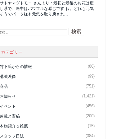
サトヤマダトモコ
さんより：
最初と最後のお花は癒
し系で、途中はパワフルな感じです ね。どれも元気
そうでパータ様も元気を取り戻され...
カテゴリー
(86)
竹下氏からの情報
(99)
講演映像
(751)
商品
(1,421)
お知らせ
(456)
イベント
(200)
連載と寄稿
(15)
本物紹介＆推薦
(384)
スタッフ日誌