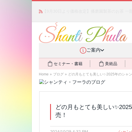
「みんなの備蓄・災害対策」 vol.4 〜断水・
ご案内
セミナー・書籍
美術品
Home
»
ブログ
»
どの月もとても美しい✨2025年のシャ
どの月もとても美しい✨20
売！
2024/10/29 4:32 PM
シャン