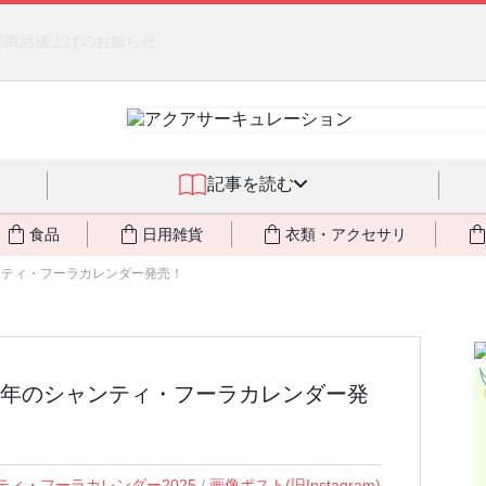
燃料不足・停電対策
NEW!
記事を読む
食品
日用雑貨
衣類・アクセサリ
ンティ・フーラカレンダー発売！
25年のシャンティ・フーラカレンダー発
ティ・フーラカレンダー2025
/
画像ポスト(旧Instagram)