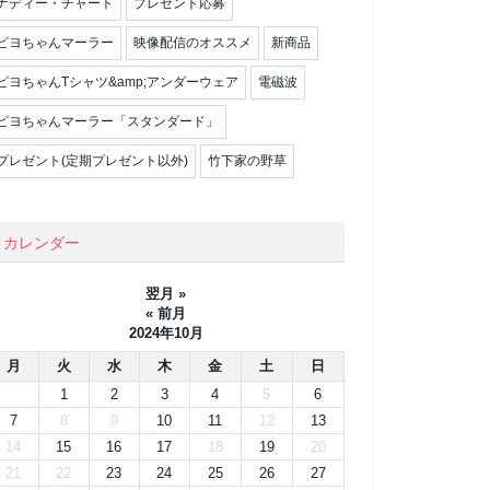
ナディー・チャート
プレゼント応募
ピヨちゃんマーラー
映像配信のオススメ
新商品
ピヨちゃんTシャツ&amp;アンダーウェア
電磁波
ピヨちゃんマーラー「スタンダード」
プレゼント(定期プレゼント以外)
竹下家の野草
カレンダー
翌月 »
« 前月
2024年10月
月
火
水
木
金
土
日
1
2
3
4
5
6
7
8
9
10
11
12
13
14
15
16
17
18
19
20
21
22
23
24
25
26
27