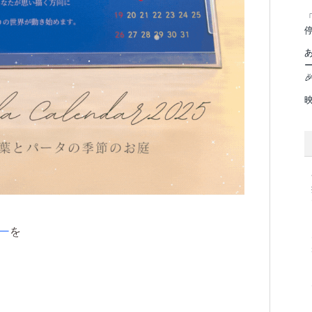
「

ー
を