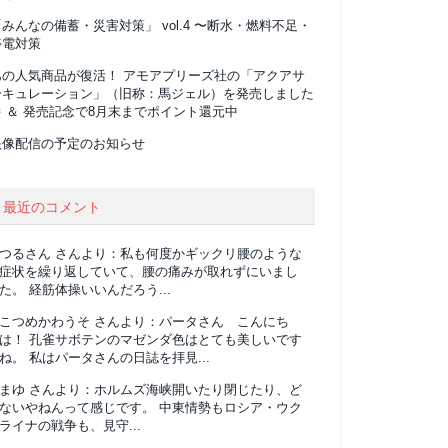
みんなの備蓄・災害対策」 vol.4 〜断水・燃料不足・
停電対策
あの人気商品が復活！ アモアプリーズ社の「アクアサ
ーキュレーション」（旧称：馬ジェル）を発売しました
 ＆ 発売記念で8月末までポイント還元中
映像配信の予定のお知らせ
最近のコメント
つるさん
さんより：
私も何度かギックリ腰のような
症状を繰り返していて、腰の痛みが取れずにいまし
た。 経筋体操いいんだろう...
こつめかわうそ
さんより：
パータさん こんにち
は！ 孔雀サボテンのマゼンダ色はとても美しいです
ね。 私はパータさんの日誌を拝見...
まゆ
さんより：
ホルムズ海峡開いたり閉じたり、ど
ないやねんって感じです。 中東情勢もロシア・ウク
ライナの戦争も、見守...