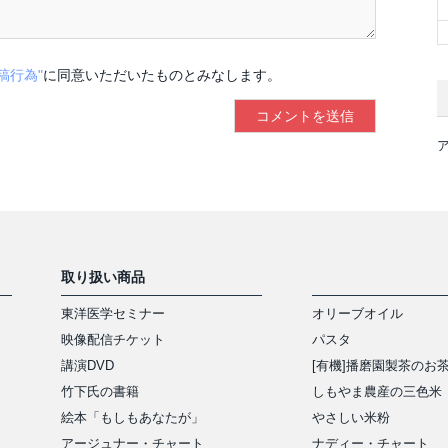
稿行為"
に同意いただいたものとみなします。
取り扱い商品
東洋医学セミナー
オリーブオイル
映像配信チケット
パスタ
講演DVD
[有機]播磨園製茶のお
竹下氏の書籍
しもやま農産の三色米
絵本「もしもあなたが」
やさしい米粉
アージュナー・チャート
ナディー・チャート