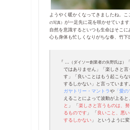
ようやく暖かくなってきましたね。こ
が一足先に花を咲かせています
の写真）
自然を意識するといつも生命はそこに
心も身体も忙しくなりがちな春、竹下
『 …
（ダイソー創業者の矢野氏は）
ではありません」「楽しさと言
す」「良いことはもう起こらな
するしかない」と言っています
ガヤトリー・マントラ
や
「愛の
えることによって波動が上ると
と
」 「
楽しさと言うものは、努
るものです
」 「
良いこと、悪い
するしかない
」 というように