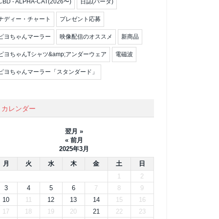
CBD - ALPHA-CAT(2026〜)
日誌(パータ)
ナディー・チャート
プレゼント応募
ピヨちゃんマーラー
映像配信のオススメ
新商品
ピヨちゃんTシャツ&amp;アンダーウェア
電磁波
ピヨちゃんマーラー「スタンダード」
カレンダー
翌月 »
« 前月
2025年3月
月
火
水
木
金
土
日
1
2
3
4
5
6
7
8
9
10
11
12
13
14
15
16
17
18
19
20
21
22
23