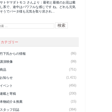
サトヤマダトモコ
さんより：
最初と最後のお花は癒
し系で、途中はパワフルな感じです ね。どれも元気
そうでパータ様も元気を取り戻され...
カテゴリー
(86)
竹下氏からの情報
(99)
講演映像
(751)
商品
(1,421)
お知らせ
(456)
イベント
(200)
連載と寄稿
(15)
本物紹介＆推薦
(384)
スタッフ日誌