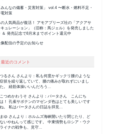
みんなの備蓄・災害対策」 vol.4 〜断水・燃料不足・
停電対策
あの人気商品が復活！ アモアプリーズ社の「アクアサ
ーキュレーション」（旧称：馬ジェル）を発売しました
 ＆ 発売記念で8月末までポイント還元中
映像配信の予定のお知らせ
最近のコメント
つるさん
さんより：
私も何度かギックリ腰のような
症状を繰り返していて、腰の痛みが取れずにいまし
た。 経筋体操いいんだろう...
こつめかわうそ
さんより：
パータさん こんにち
は！ 孔雀サボテンのマゼンダ色はとても美しいです
ね。 私はパータさんの日誌を拝見...
まゆ
さんより：
ホルムズ海峡開いたり閉じたり、ど
ないやねんって感じです。 中東情勢もロシア・ウク
ライナの戦争も、見守...