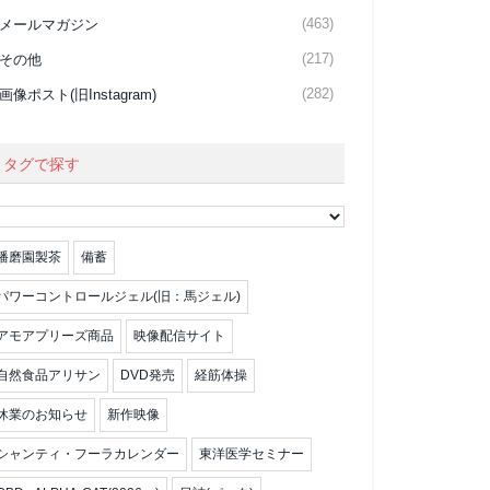
(463)
メールマガジン
(217)
その他
(282)
画像ポスト(旧Instagram)
タグで探す
播磨園製茶
備蓄
パワーコントロールジェル(旧：馬ジェル)
アモアプリーズ商品
映像配信サイト
自然食品アリサン
DVD発売
経筋体操
休業のお知らせ
新作映像
シャンティ・フーラカレンダー
東洋医学セミナー