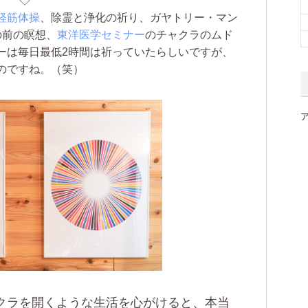
◇
経筋体操
、除霊と浄化の祈り、ガヤトリー・マン
の前の瞑想、
東洋医学セミナー
のチャクラのムド
ーは毎日最低2時間は祈っていたらしいですが、
のですね。（笑）
クラを開くような生活を心がけると、本当