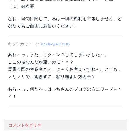
（に）乗る霊
なお、当句に関して、私は一切の権利を主張しません。ど
なたでもご自由にお使いください。
キットカット
on
2012年2月4日 19:05
あれ～っ，また，リタ～ン？してしまいました～。
ここの場なんだか凄いカモ＾＾？
霊乗る図の考案者さん，よ～くお考えですね～。とても，
ノリノリで，飽きずに，粘り頭よい方カモ？
あら～っ，何だか，はっちさんのブログの方にワ～プ～＾
＾！
コメントをどうぞ