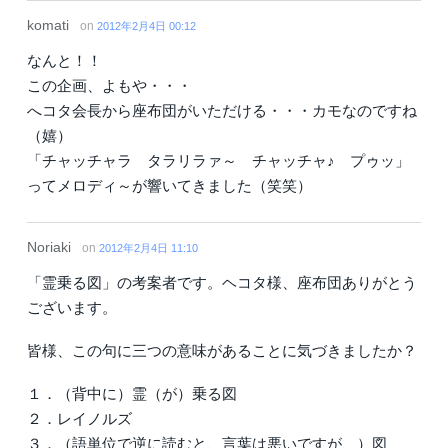
komati
on
2012年2月4日 00:12
なんと！！
この企画、よもや・・・
へコタ会長から座布団がいただける・・・カモなのですね
（嬉）
「チャッチャラ タラリラァ～ チャッチャ♪ プゥッ」
ってメロディ～が響いてきました（笑笑）
Noriaki
on
2012年2月4日 11:10
「霊乗る図」の考案者です。ヘコタ様、座布団ありがとう
ございます。
皆様、この句に三つの意味があることに気づきましたか？
１．（背中に）霊（が）乗る図
２．レイノルズ
３．（語単位で逆に読むと、言葉は悪いですが、）図