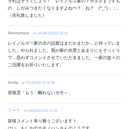
それはそうでしょう！ レイノルズ家のアホタさまですも
の、しがみつきたくなりますよね〜？ ね？ (^_^)；：。
（失礼致しました）
Anonymous
on
2012年1月31日 21:10
レイノルズ一家の次の話題はまだかまだか…と待っていま
した。やられました。我が家の光景とあまりにもそっくり
で…思わずコメントさせていただきました。一家の益々の
ご活躍をお祈りいたします。
ñorita
on
2012年2月1日 02:08
背後霊「もう、離れないカモ～」
フーラ
on
2012年2月1日 17:34
皆様コメント有り難うございます！
はい。もしかのカモノハシさんのようです。