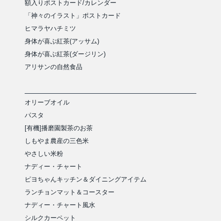
額入りポストカード/カレンダー
「神々のイラスト」ポストカード
ヒマラヤハチミツ
身体が喜ぶ紅茶(アッサム)
身体が喜ぶ紅茶(ダージリン)
アリサンの自然食品
オリーブオイル
パスタ
[有機]播磨園製茶のお茶
しもやま農産の三色米
やさしい米粉
ナディー・チャート
ピヨちゃんキッチン＆ダイニングアイテム
ランチョンマット＆コースター
ナディー・チャート風水
シルクカーペット