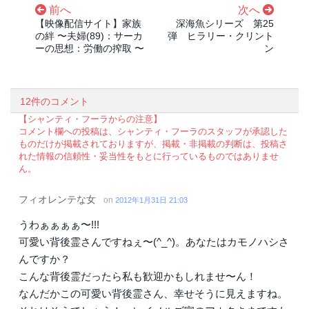
前へ
次へ
【映像配信サイト】家族
深海魚シリーズ 第25
の絆 〜夫婦(89)：サーカ
弾 ヒラリー・クリント
ーの思想：労働の搾取 〜
ン
12件のコメント
【シャンティ・フーラからの注意】
コメント欄への投稿は、シャンティ・フーラのスタッフが承認した
ものだけが掲載されておりますが、掲載・非掲載の判断は、投稿さ
れた情報の信頼性・妥当性をもとに行っているものではありませ
ん。
フィオレンテな女
on
2012年1月31日 21:03
うわぁぁぁぁ〜!!!
可愛い背後霊さんですねぇ〜(^_^)。あなたはカモノハシさ
んですか？
こんな背後霊だったら私も歓迎かもしれませ〜ん！
なんだかこの可愛い背後霊さん、幸せそうに見えますね。