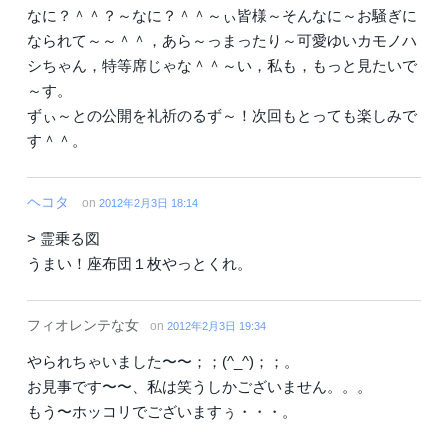
なに？＾＾？～なに？＾＾～ぃ皆様～そんなに～お騒ぎに
なられて～～＾＾，あら～っまったり～可愛ゆいカモノハ
シちゃん，特等席じゃな＾＾～い，私も，もっと見たいで
～す。
ずぃ～との公開を礼祈のるず～！次回もとっても楽しみで
す＾＾。
ヘコタ
on
2012年2月3日 18:14
> 霊乗る図
うまい！座布団１枚やっとくれ。
フィオレンテな女
on
2012年2月3日 19:34
やられちゃいました〜〜；；(^_^)；；。
お見事です〜〜、私は笑うしかございません。。。
もう〜ホッコリでございますぅ・・・。