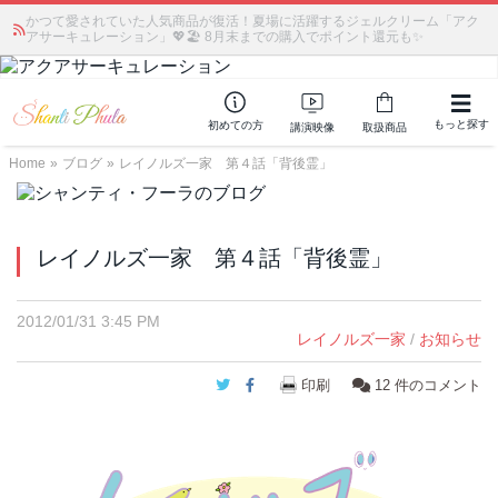
かつて愛されていた人気商品が復活！夏場に活躍するジェルクリーム「アク
アサーキュレーション」💖🏖️ 8月末までの購入でポイント還元も✨
もっと探す
初めての方
講演映像
取扱商品
Home
»
ブログ
»
レイノルズ一家 第４話「背後霊」
レイノルズ一家 第４話「背後霊」
2012/01/31 3:45 PM
レイノルズ一家
/
お知らせ
Twitter
Facebook
印刷
12
件のコメント