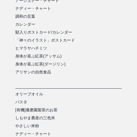
アージュナー・チャート
ナディー・チャート
調和の言葉
カレンダー
額入りポストカード/カレンダー
「神々のイラスト」ポストカード
ヒマラヤハチミツ
身体が喜ぶ紅茶(アッサム)
身体が喜ぶ紅茶(ダージリン)
アリサンの自然食品
オリーブオイル
パスタ
[有機]播磨園製茶のお茶
しもやま農産の三色米
やさしい米粉
ナディー・チャート