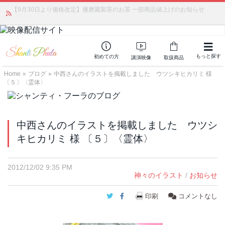
【9月30日より価格改定】播磨園製茶のお茶 一部商品値上げのお知らせ
「みんなの備蓄・災害対策」 vol.4 〜断水・燃料不足・停電対策
NEW!
もっと探す
初めての方
講演映像
取扱商品
Home
»
ブログ
»
中西さんのイラストを掲載しました ウツシキヒカリミ 様
〔５〕〈霊体〉
中西さんのイラストを掲載しました ウツシ
キヒカリミ 様 〔５〕〈霊体〉
2012/12/02 9:35 PM
神々のイラスト
/
お知らせ
Twitter
Facebook
印刷
コメントなし