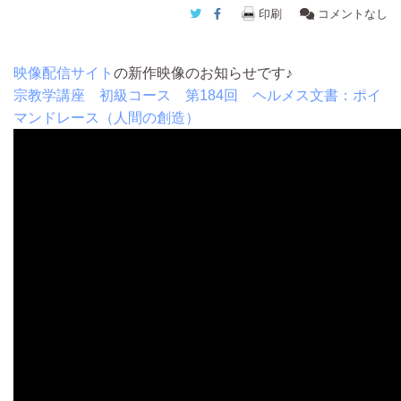
Twitter
Facebook
印刷
コメントなし
映像配信サイト
の新作映像のお知らせです♪
宗教学講座 初級コース 第184回 ヘルメス文書：ポイ
マンドレース（人間の創造）