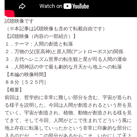
試聴映像です
（※本記事は試聴映像も含めて転載自由です）
【試聴映像（内容の一部紹介）】
１．テーマ：人間の創造と転落
２．万物の父(至高神)と原人間(アントローポス)の関係
３．古代ヘレニズム世界の転生観と星が司る人間の運命
４．人間神話の中で最も劇的な月天から地上への転落
【本編の映像時間】
８８分［５２５円］
【概要】
前回は、哲学的に非常に難しい部分を含む、宇宙が造られ
る様子を説明した。今回は人間が創造されるという所を見
ていく。宇宙が創造され、植物、動物が創造される様を見
てきて、そして今回、人間がどこで生まれてどういう風に
地上存在に転落していったかという非常に印象的な部分に
入るのだが、ここの部分があるからこそ、いかにして天上