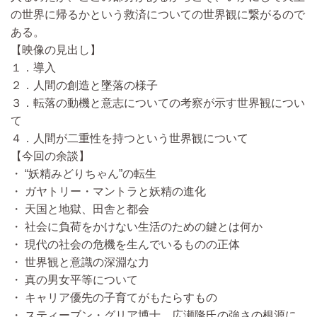
の世界に帰るかという救済についての世界観に繋がるので
ある。
【映像の見出し】
１．導入
２．人間の創造と墜落の様子
３．転落の動機と意志についての考察が示す世界観につい
て
４．人間が二重性を持つという世界観について
【今回の余談】
・ “妖精みどりちゃん”の転生
・ ガヤトリー・マントラと妖精の進化
・ 天国と地獄、田舎と都会
・ 社会に負荷をかけない生活のための鍵とは何か
・ 現代の社会の危機を生んでいるものの正体
・ 世界観と意識の深淵な力
・ 真の男女平等について
・ キャリア優先の子育てがもたらすもの
・ スティーブン・グリア博士、広瀬隆氏の強さの根源に