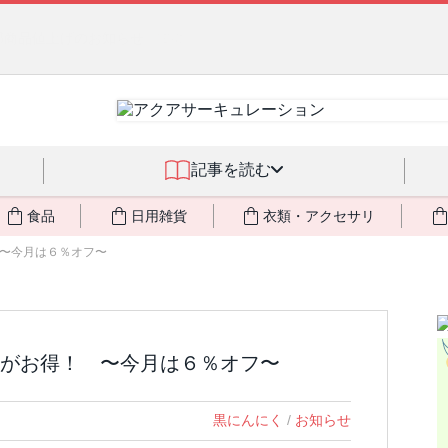
燃料不足・停電対策
NEW!
記事を読む
食品
日用雑貨
衣類・アクセサリ
〜今月は６％オフ〜
がお得！ 〜今月は６％オフ〜
黒にんにく
/
お知らせ