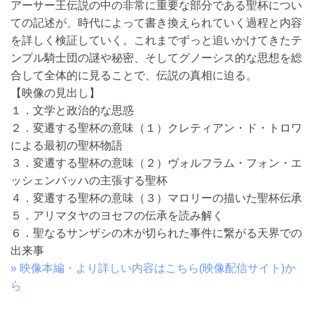
アーサー王伝説の中の非常に重要な部分である聖杯につい
ての記述が、時代によって書き換えられていく過程と内容
を詳しく検証していく。これまでずっと追いかけてきたテ
ンプル騎士団の謎や秘密、そしてグノーシス的な思想を総
合して全体的に見ることで、伝説の真相に迫る。
【映像の見出し】
１．文学と政治的な思惑
２．変遷する聖杯の意味（１）クレティアン・ド・トロワ
による最初の聖杯物語
３．変遷する聖杯の意味（２）ヴォルフラム・フォン・エ
ッシェンバッハの主張する聖杯
４．変遷する聖杯の意味（３）マロリーの描いた聖杯伝承
５．アリマタヤのヨセフの伝承を読み解く
６．聖なるサンザシの木が切られた事件に繋がる天界での
出来事
» 映像本編・より詳しい内容はこちら(映像配信サイト)か
ら