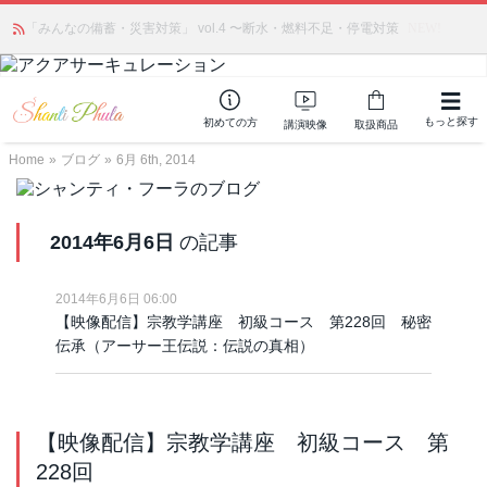
かつて愛されていた人気商品が復活！夏場に活躍するジェルクリーム「アク
「みんなの備蓄・災害対策」 vol.4 〜断水・燃料不足・停電対策
NEW!
アサーキュレーション」💖🏖️ 8月末までの購入でポイント還元も✨
もっと探す
初めての方
講演映像
取扱商品
Home
»
ブログ
»
6月 6th, 2014
2014年6月6日
の記事
2014年6月6日 06:00
【映像配信】宗教学講座 初級コース 第228回 秘密
伝承（アーサー王伝説：伝説の真相）
【映像配信】宗教学講座 初級コース 第
228回